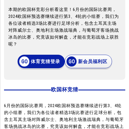
本期的欧国杯竞彩分析看这里！6月份的国际比赛周，
2024欧国杯预选赛继续进行第3、4轮的小组赛，我们为
各位读者精选3场比赛进行足球分析，包含土耳其主场
对阵威尔士、奥地利主场激战瑞典，与葡萄牙客场挑战
冰岛的比赛，究竟该如何解盘，才能在竞彩战场上获胜
呢？
体育竞猜登录
新会员福利区
欧国杯竞猜
6月份的国际比赛周，2024欧国杯预选赛继续进行第3、4轮
的小组赛，我们为各位读者精选3场比赛进行足球分析，包
含土耳其主场对阵威尔士、奥地利主场激战瑞典，与葡萄牙
客场挑战冰岛的比赛，究竟该如何解盘，才能在竞彩战场上