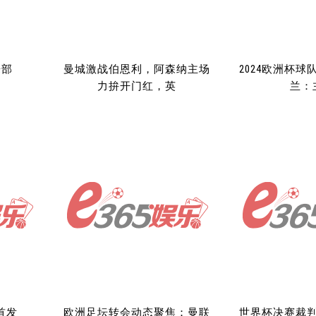
乐部
曼城激战伯恩利，阿森纳主场
2024欧洲杯球
力拚开门红，英
兰：
容首发
欧洲足坛转会动态聚焦：曼联
世界杯决赛裁