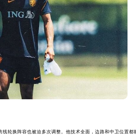
防线轮换阵容也被迫多次调整。他技术全面，边路和中卫位置都