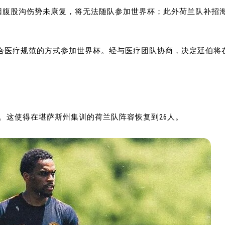
其
廷伯因腹股沟伤势未康复，将无法随队参加世界杯；此外荷兰队补招
符合医疗规范的方式参加世界杯。经与医疗团队协商，决定廷伯将
。这使得在堪萨斯州集训的荷兰队阵容恢复到26人。