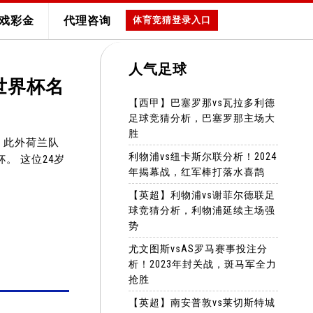
戏彩金
代理咨询
体育竞猜登录入口
人气足球
NBA排行榜
足球竞猜分析
KY开元棋牌
NBA选秀
足球资讯
世界杯名
【西甲】巴塞罗那vs瓦拉多利德
足球竞猜分析，巴塞罗那主场大
季排行榜
超竞猜
游戏介绍
新秀球探报告
最新足球新闻
游戏
胜
；此外荷兰队
队排行榜
甲竞猜
NBA选秀新闻
五大联赛新闻
利物浦vs纽卡斯尔联分析！2024
杯。 这位24岁
员排行榜
甲竞猜
NCAA新闻
足球赛事新闻
年揭幕战，红军棒打落水喜鹊
资排行榜
甲竞猜
NBA选秀前瞻
足球转会最新动态
【英超】利物浦vs谢菲尔德联足
球竞猜分析，利物浦延续主场强
乐游棋牌
秀排行榜
甲竞猜
选秀球员资料
五大联赛球队
势
冠杯竞猜
尤文图斯vsAS罗马赛事投注分
国联竞猜
游戏介绍
游戏
析！2023年封关战，斑马军全力
抢胜
国杯竞猜
【英超】南安普敦vs莱切斯特城
界杯足球竞猜