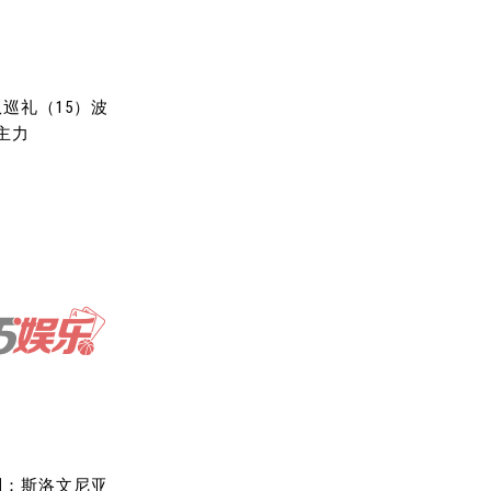
队巡礼（15）波
主力
判：斯洛文尼亚