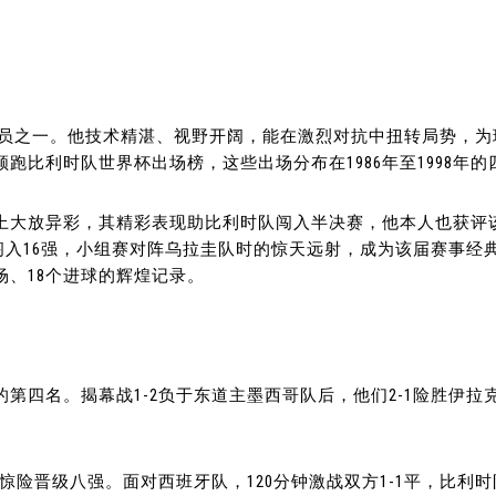
球员之一。他技术精湛、视野开阔，能在激烈对抗中扭转局势，为
跑比利时队世界杯出场榜，这些出场分布在1986年至1998年
杯上大放异彩，其精彩表现助比利时队闯入半决赛，他本人也获评
闯入16强，小组赛对阵乌拉圭队时的惊天远射，成为该届赛事经
场、18个进球的辉煌记录。
第四名。揭幕战1-2负于东道主墨西哥队后，他们2-1险胜伊拉克
，惊险晋级八强。面对西班牙队，120分钟激战双方1-1平，比利