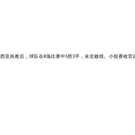
西亚执教后，球队在8场比赛中5胜3平，未尝败绩。小组赛收官