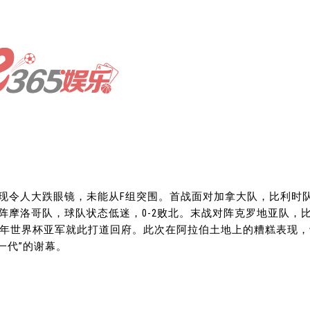
表现令人大跌眼镜，未能从F组突围。首战面对加拿大队，比利时队
阵摩洛哥队，球队状态低迷，0-2败北。末战对阵克罗地亚队，
018年世界杯亚军就此打道回府。此次在阿拉伯土地上的糟糕表现
一代”的谢幕。