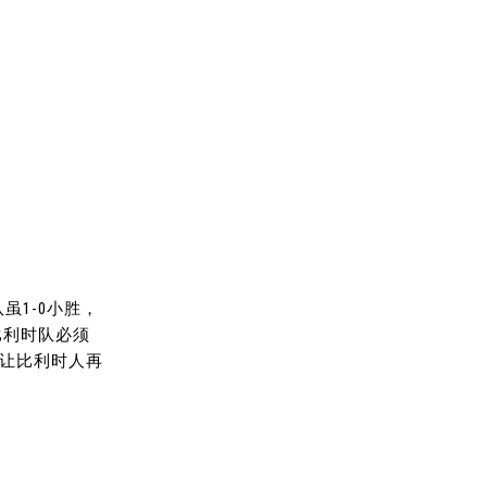
虽1-0小胜，
比利时队必须
，让比利时人再