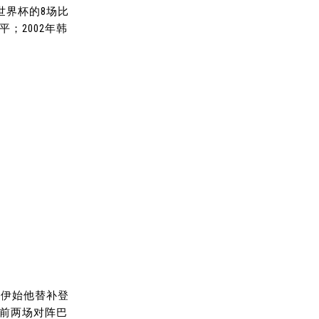
世界杯的8场比
；2002年韩
赛伊始他替补登
”前两场对阵巴