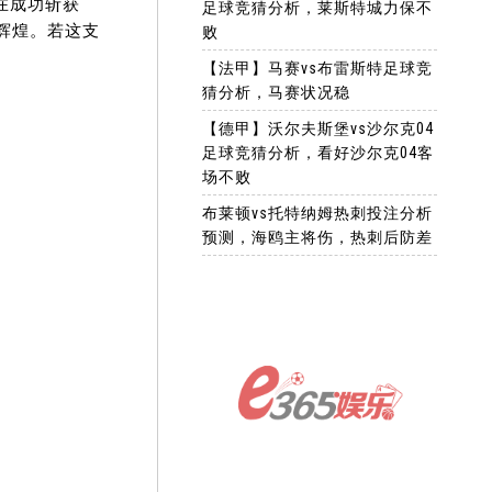
在成功斩获
足球竞猜分析，莱斯特城力保不
他足球竞猜
的辉煌。若这支
败
【法甲】马赛vs布雷斯特足球竞
猜分析，马赛状况稳
【德甲】沃尔夫斯堡vs沙尔克04
足球竞猜分析，看好沙尔克04客
场不败
布莱顿vs托特纳姆热刺投注分析
预测，海鸥主将伤，热刺后防差