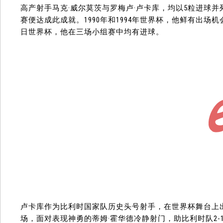
高产射手马克·威尔莫茨与罗梅卢·卢卡库，均以5粒进球
赛便达成此成就。1990年和1994年世界杯，他鲜有出场机
日世界杯，他在三场小组赛中均有进球。
卢卡库作为比利时国家队历史头号射手，在世界杯舞台上出场
场，面对表现神勇的蒂姆·霍华德冷静射门，助比利时队2-1