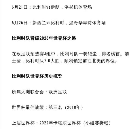
6月21日：比利时vs伊朗，洛杉矶体育场
6月26日：新西兰vs比利时，温哥华卑诗体育场
比利时队晋级2026年世界杯之路
在欧足联预选赛J组中，比利时队一骑绝尘，排名榜首。加
士登，比利时队7-0大胜，顺利锁定前往北美的席位。
比利时队世界杯历史概览
所属大洲联合会：欧洲足联
世界杯最佳战绩：第三名（2018年）
上届世界杯：2022年卡塔尔世界杯（小组赛折戟）