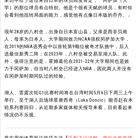
采访中给予这位来自日本的球员高度肯定，「冈萨加（大
学）的那位球员有点特别。他是个很有天赋的球员，有时你
会看到他扭转局面的能力，感觉他有点像日本版的乔丹。」
现年28岁的八村垒，出身自日本富山县，父亲是西非贝南
人，母亲为日本人。大学期间效力NCAA强权冈萨加大学，
在2019的NBA选秀会中以首轮第9顺位被奇才队挑中，后入
选最佳新秀二阵；在2023年，八村垒被交易至湖人队。此
外，值得注意的是，霍姆葛伦在2021-22年大学期间也是效
力于冈萨加，但当时八村垒已经进入NBA，因此两人并没有
在冈萨加时期同队过的经验。
湖人、雷霆次轮G1比赛时间将在台湾时间5月6日下周三上午
举行。至于湖人后场球星唐西奇（Luka Doncic）能否赶在本
轮系列赛回归，从近期多家媒体相关报导来看，目前看起来
情况仍不乐观。