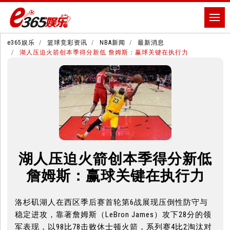
e365娱乐
篮球竞彩资讯
NBA新闻
最新消息
湖人压迫火箭创本季得分新低 詹姆斯：赢球关键在执行力
湖人压迫火箭创本季得分新低
詹姆斯：赢球关键在执行力
洛杉矶湖人在西区季后赛首轮第6战展现压倒性防守与
稳定进攻，靠著詹姆斯（LeBron James）攻下28分的领
军表现，以98比78击败休士顿火箭，系列赛4比2淘汰对