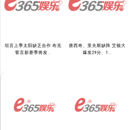
坦言上季太阳缺乏合作 布克
唐西奇、里夫斯缺阵 艾顿大
誓言新赛季将发...
爆发29分、1...