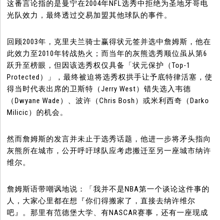
这番言论指的是曼宁在2004年NFL选秀中拒绝为圣地牙哥电
光队效力，最终透过交易加盟其他球队的事件。
回顾2003年，克里夫兰骑士赢得状元签并选中詹姆斯，他在
此效力至2010年转战热火；而当年的灰熊选秀顺位虽从第6
跃升至榜眼，但因该选秀权仅具备「状元保护（Top-1
Protected）」，最终被迫将选秀权拱手让予底特律活塞，使
得当时代表出席的卫斯特（Jerry West）错失选入韦德
（Dwyane Wade）、波许（Chris Bosh）或米利西奇（Darko
Milicic）的机会。
然而詹姆斯的发言并未止于选秀话题，他进一步将矛头指向
灰熊所在城市，公开呼吁球队应考虑搬迁至另一座城市纳许
维尔。
詹姆斯语带嘲讽地说：「我并不是NBA第一个谈论这件事的
人，大家心里都在想『你们得搬家了，直接去纳许维尔
吧』。那里有范德堡大学、有NASCAR赛事，还有一座现成