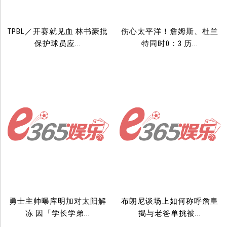
TPBL／开赛就见血 林书豪批
伤心太平洋！詹姆斯、杜兰
保护球员应...
特同时0：3 历...
勇士主帅曝库明加对太阳解
布朗尼谈场上如何称呼詹皇
冻 因「学长学弟...
揭与老爸单挑被...