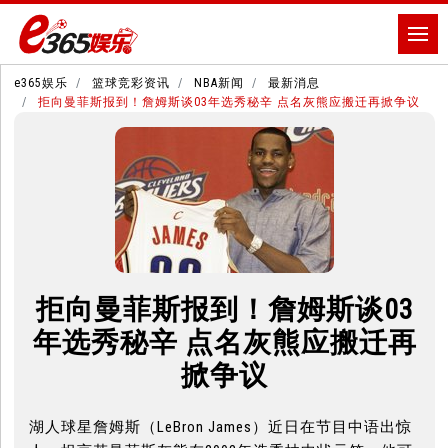
e365娱乐
篮球竞彩资讯
NBA新闻
最新消息
拒向曼菲斯报到！詹姆斯谈03年选秀秘辛 点名灰熊应搬迁再掀争议
拒向曼菲斯报到！詹姆斯谈03
年选秀秘辛 点名灰熊应搬迁再
掀争议
湖人球星詹姆斯（LeBron James）近日在节目中语出惊