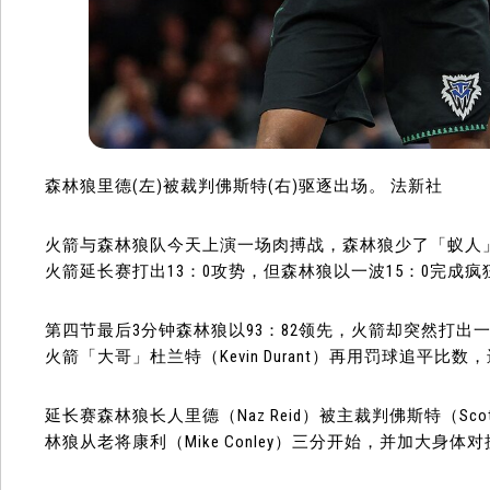
森林狼里德(左)被裁判佛斯特(右)驱逐出场。 法新社
火箭与森林狼队今天上演一场肉搏战，森林狼少了「蚁人」爱德
火箭延长赛打出13：0攻势，但森林狼以一波15：0完成疯狂
第四节最后3分钟森林狼以93：82领先，火箭却突然打出一波1
火箭「大哥」杜兰特（Kevin Durant）再用罚球追平比
延长赛森林狼长人里德（Naz Reid）被主裁判佛斯特（Sc
林狼从老将康利（Mike Conley）三分开始，并加大