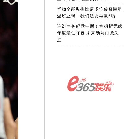
他足球竞猜
怪物全能数据比肩多位传奇巨星
温班亚玛：我们还要再赢6场
连21年神纪录中断！詹姆斯无缘
年度最佳阵容 未来动向再掀关
注