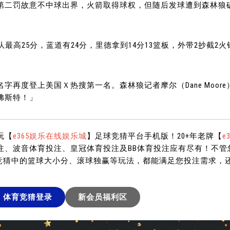
第二罚故意不中球出界，火箭取得球权，但随后发球遭到森林狼
进全队最高25分，蓝道有24分，里德拿到14分13篮板，外带2抄截2
字再度登上美国Ｘ热搜第一名。森林狼记者摩尔（Dane Moor
佛斯特！」
玩【
e365娱乐在线娱乐城
】足球竞猜平台手机版！20+年老牌【
e
注、波音体育投注、皇冠体育投注及BB体育投注应有尽有！不管
球竞猜中的篮球大小分、滚球独赢等玩法，都能满足您投注需求，
体育竞猜登录
新会员福利区