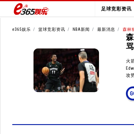
足球竞彩资讯
e365娱乐
篮球竞彩资讯
NBA新闻
最新消息
森林
森
火
E
攻