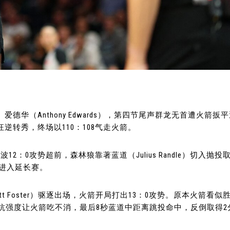
华（Anthony Edwards），第四节尾声群龙无首遭火箭扳
逆转秀，终场以110：108气走火箭。
2：0攻势超前，森林狼靠著蓝道（Julius Randle）切入抛投
数，进入延长赛。
ott Foster）驱逐出场，火箭开局打出13：0攻势。原本火箭看
身体对抗强度让火箭吃不消，最后8秒蓝道中距离跳投命中，反倒取得