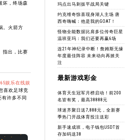
破坏，终场森
玛点出马刺扳平战局关键
约克维奇惊喜现身湖人主场 唐
西奇嗨喊：他是我的GOAT！
火锅。火箭方
怪物全能数据比肩多位传奇巨星
温班亚玛：我们还要再赢6场
连21年神纪录中断！詹姆斯无缘
e）指出，比赛
年度最佳阵容 未来动向再掀关
注
最新游戏彩金
365娱乐在线娱
您喜欢足球竞
体育天生冠军月榜启动！前200
还有许多不同
名皆有奖，最高38888元
球迷齐聚日送7,888元，全新赛
季热门开战体育投注送彩
新手速成班，电子钱包USDT首
存加码送38