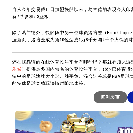
自从今年交易截止日加盟快船以来，葛兰德的表现令人印象
有7助攻和2.3篮板。
除了葛兰德外，快船阵中另一位球员洛培兹（Brook Lo
涯新页，洛培兹成为第10位达成1万8千分与2千个火锅的
还在找靠谱的在线体育投注平台有哪些吗？那就必须来游
乐城
】提供最多国内知名的体育投注平台，sb沙巴体育投
猜中的足球滚球大小球、胜平负、混合过关或是NBA足
的特殊足球竞猜玩法随时随地体验。
回列表页