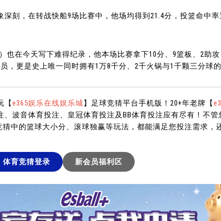
深刻，在转战快船9场比赛中，他场均得到21.4分，投篮命中率
pez）也在今天写下难得纪录，他本场比赛拿下10分、9篮板、2助
球员，更是史上唯一同时拥有1万8千分、2千火锅与1千颗三分球
玩【
e365娱乐在线娱乐城
】足球竞猜平台手机版！20+年老牌【
e
注、波音体育投注、皇冠体育投注及BB体育投注应有尽有！不管
球竞猜中的篮球大小分、滚球独赢等玩法，都能满足您投注需求，
体育竞猜登录
新会员福利区