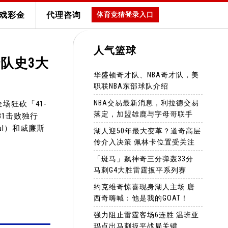
戏彩金
代理咨询
体育竞猜登录入口
人气篮球
NBA排行榜
足球竞猜分析
KY开元棋牌
NBA选秀
足球资讯
船队史3大
华盛顿奇才队、NBA奇才队，美
职联NBA东部球队介绍
季排行榜
超竞猜
游戏介绍
新秀球探报告
最新足球新闻
游戏
NBA交易最新消息，利拉德交易
全场狂砍「41-
队排行榜
甲竞猜
NBA选秀新闻
五大联赛新闻
落定，加盟雄鹿与字母哥联手
31击败独行
员排行榜
甲竞猜
NCAA新闻
足球赛事新闻
aul）和威廉斯
湖人迎50年最大变革？道奇高层
资排行榜
甲竞猜
NBA选秀前瞻
足球转会最新动态
。
传介入决策 佩林卡位置受关注
乐游棋牌
秀排行榜
甲竞猜
选秀球员资料
五大联赛球队
「斑马」飙神奇三分弹轰33分
马刺G4大胜雷霆扳平系列赛
冠杯竞猜
约克维奇惊喜现身湖人主场 唐
国联竞猜
游戏介绍
游戏
西奇嗨喊：他是我的GOAT！
国杯竞猜
强力阻止雷霆客场6连胜 温班亚
界杯足球竞猜
玛点出马刺扳平战局关键