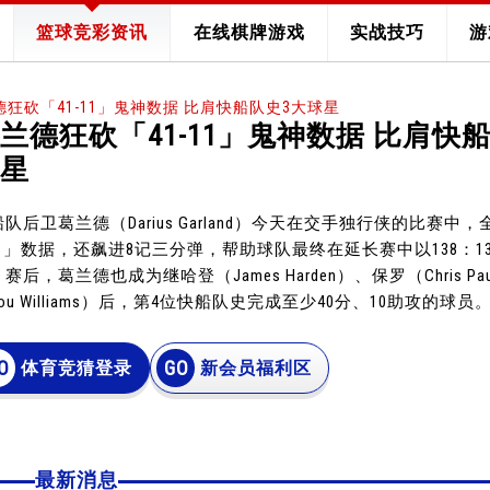
篮球竞彩资讯
在线棋牌游戏
实战技巧
游
狂砍「41-11」鬼神数据 比肩快船队史3大球星
NBA新闻
足球世界杯
BB棋牌
兰德狂砍「41-11」鬼神数据 比肩快
球星
最新消息
世界杯足球资讯
游戏介绍
賽
英
队后卫葛兰德（Darius Garland）今天在交手独行侠的比赛中，
NBA交易转会
奥运会足球
球
西
-11」数据，还飙进8记三分弹，帮助球队最终在延长赛中以138：1
NBA竞猜
球
法
赛后，葛兰德也成为继哈登（James Harden）、保罗（Chris P
NBA球队
薪
德
ou Williams）后，第4位快船队史完成至少40分、10助攻的球员
NBA球员
新
意
体育竞猜登录
新会员福利区
欧
欧
欧
世
最新消息