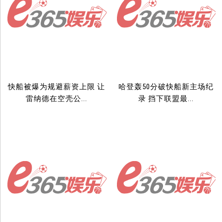
快船被爆为规避薪资上限 让
哈登轰50分破快船新主场纪
雷纳德在空壳公...
录 挡下联盟最...