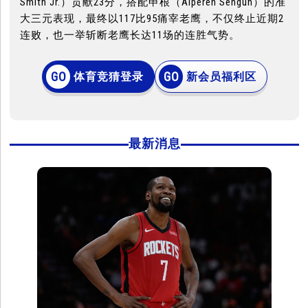
Smith Jr.）贡献23分，搭配申根（Alperen Sengun）的准
大三元表现，最终以117比95痛宰老鹰，不仅终止近期2
连败，也一举斩断老鹰长达11场的连胜气势。
体育竞猜登录
新会员福利区
最新消息