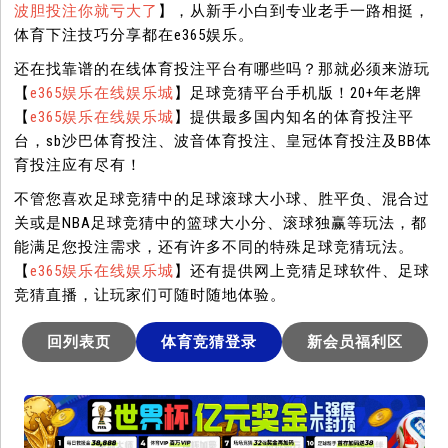
波胆投注你就亏大了
】，从新手小白到专业老手一路相挺，
体育下注技巧分享都在e365娱乐。
还在找靠谱的在线体育投注平台有哪些吗？那就必须来游玩
【
e365娱乐在线娱乐城
】足球竞猜平台手机版！20+年老牌
【
e365娱乐在线娱乐城
】提供最多国内知名的体育投注平
台，sb沙巴体育投注、波音体育投注、皇冠体育投注及BB体
育投注应有尽有！
不管您喜欢足球竞猜中的足球滚球大小球、胜平负、混合过
关或是NBA足球竞猜中的篮球大小分、滚球独赢等玩法，都
能满足您投注需求，还有许多不同的特殊足球竞猜玩法。
【
e365娱乐在线娱乐城
】还有提供网上竞猜足球软件、足球
竞猜直播，让玩家们可随时随地体验。
回列表页
体育竞猜登录
新会员福利区