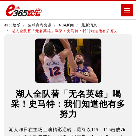
e365娱乐
篮球竞彩资讯
NBA新闻
最新消息
湖人全队替「无名英雄」喝采！史马特：我们知道他有多努力
湖人全队替「无名英雄」喝
采！史马特：我们知道他有多
努力
湖人昨日在主场上演精彩逆转，最终以119：115击败76