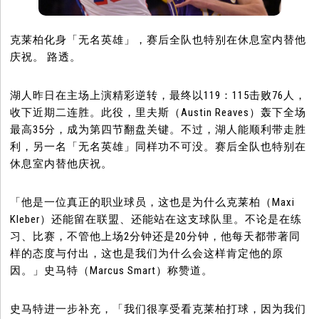
克莱柏化身「无名英雄」，赛后全队也特别在休息室内替他
庆祝。 路透。
湖人昨日在主场上演精彩逆转，最终以119：115击败76人，
收下近期二连胜。此役，里夫斯（Austin Reaves）轰下全场
最高35分，成为第四节翻盘关键。不过，湖人能顺利带走胜
利，另一名「无名英雄」同样功不可没。赛后全队也特别在
休息室内替他庆祝。
「他是一位真正的职业球员，这也是为什么克莱柏（Maxi
Kleber）还能留在联盟、还能站在这支球队里。不论是在练
习、比赛，不管他上场2分钟还是20分钟，他每天都带著同
样的态度与付出，这也是我们为什么会这样肯定他的原
因。」史马特（Marcus Smart）称赞道。
史马特进一步补充，「我们很享受看克莱柏打球，因为我们