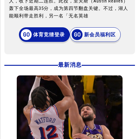
人，收下近期二连胜。此役，里夫斯（Austin Reaves）
轰下全场最高35分，成为第四节翻盘关键。不过，湖人
能顺利带走胜利，另一名「无名英雄
体育竞猜登录
新会员福利区
最新消息