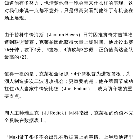
知道他有多努力，也清楚他每一晚会带来什么样的表现。这
对我们来说一点都不意外，只是很高兴看到他终于有机会在
场上展现。」
由于替补中锋海斯（Jaxson Hayes）日前因推挤奇才吉祥物
遭到联盟禁赛，克莱柏因此获得大量上场时间。他此役出赛
26分钟，攻下4分、4篮板、4助攻与3抄截，正负值高达全队
最高的+23。
值得一提的是，克莱柏全场抓下4个篮板皆为进攻篮板，为
湖人制造多次二波进攻机会；更重要的是，他在第四节成功
扛住76人当家中锋安比德（Joel Embiid），成为防守端的重
要支点。
湖人主帅瑞迪克（JJ Redick）同样指出，克莱柏的价值不完
全反映在数据表上。
「Maxi做了很多不会出现在数据表上的事情。上半场他帮里