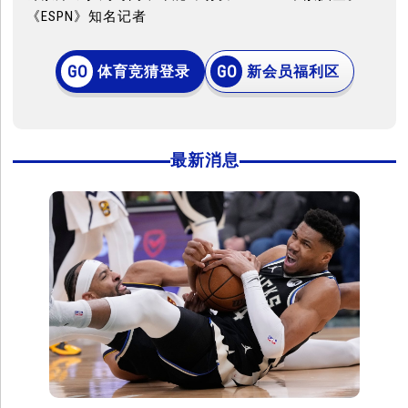
《ESPN》知名记者
体育竞猜登录
新会员福利区
最新消息