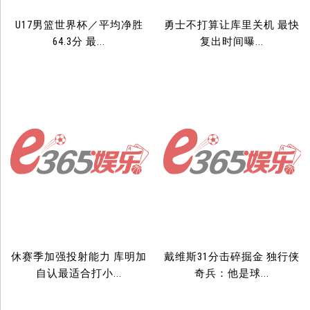
U17男篮世界杯／平均净胜
勇士不打算让库里关机 最快
64.3分 最...
复出时间曝...
休赛季加强投射能力 库明加
戴维斯31分击碎掘金 独行侠
自认最适合打小...
奇兵：他是球...