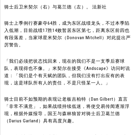
骑士后卫米契尔（右）与葛兰德（左）。 法新社
骑士上季例行赛豪夺64胜，成为东区战绩龙头，不过本季陷
入低潮，目前战绩17胜14败暂居东区第七，距离东区前四也
有段落差，当家球星米契尔（Donovan Mitchell）对此提出严
厉警告。
「我们必须把状态找回来，现在的我们不是一支季后赛球
队，表现得也不像。」米契尔在接受《Andscape》访问时说
道：「我们是个有天赋的团队，但我们没有打出应有的表
现，这是球队所有人的责任，不是只怪某一人。」
骑士目前不如预期的表现让老板吉柏特（Dan Gilbert）直言
「非常不满意」，如果战绩持续低迷，将使交易传闻逐渐浮
现，根据外媒报导，国王与森林狼皆对骑士后卫葛兰德
（Darius Garland）具有高度兴趣。