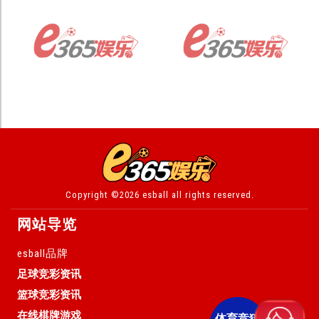
Copyright ©2026 esball all rights reserved.
网站导览
esball品牌
足球竞彩资讯
篮球竞彩资讯
足球世界杯
在线棋牌游戏
体育竞猜