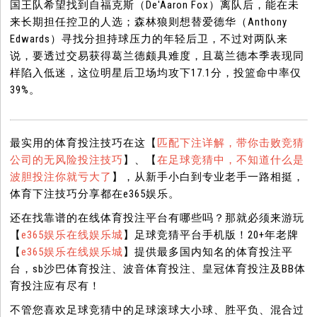
国王队希望找到自福克斯（De'Aaron Fox）离队后，能在未
来长期担任控卫的人选；森林狼则想替爱德华（Anthony
Edwards）寻找分担持球压力的年轻后卫，不过对两队来
说，要透过交易获得葛兰德颇具难度，且葛兰德本季表现同
样陷入低迷，这位明星后卫场均攻下17.1分，投篮命中率仅
39%。
最实用的体育投注技巧在这【
匹配下注详解，带你击败竞猜
公司的无风险投注技巧
】、【
在足球竞猜中，不知道什么是
波胆投注你就亏大了
】，从新手小白到专业老手一路相挺，
体育下注技巧分享都在e365娱乐。
还在找靠谱的在线体育投注平台有哪些吗？那就必须来游玩
【
e365娱乐在线娱乐城
】足球竞猜平台手机版！20+年老牌
【
e365娱乐在线娱乐城
】提供最多国内知名的体育投注平
台，sb沙巴体育投注、波音体育投注、皇冠体育投注及BB体
育投注应有尽有！
不管您喜欢足球竞猜中的足球滚球大小球、胜平负、混合过