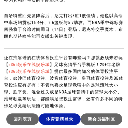
视为具相同特质的全能型球员。
自哈特重回先发阵容后，尼克打出8胜1败佳绩，他也以高命
中率场均贡献16.4分、9.6篮板与5.7助攻。而NBA季中锦标赛
四强将于台湾时间周日（14日）登场，尼克将交手魔术，布
朗也期待哈特能再次缴出关键表现。
还在找靠谱的在线体育投注平台有哪些吗？那就必须来游玩
【
e365娱乐在线娱乐城
】足球竞猜平台手机版！20+年老牌
【
e365娱乐在线娱乐城
】提供最多国内知名的体育投注平
台，sb沙巴体育投注、波音体育投注、皇冠体育投注及BB体
育投注应有尽有！不管您喜欢足球竞猜中的足球滚球大小
球、胜平负、混合过关或是NBA足球竞猜中的篮球大小分、
滚球独赢等玩法，都能满足您投注需求，还有许多不同的特
殊足球竞猜玩法随时随地体验。
回列表页
体育竞猜登录
新会员福利区