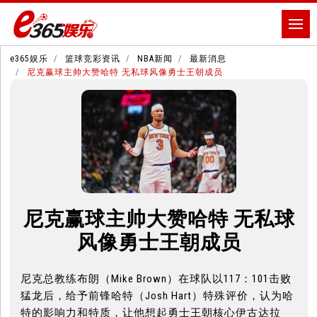
e365娱乐
篮球竞彩资讯
NBA新闻
最新消息
尼克赢球主帅大赞哈特 无私球风像勇士王朝成员
尼克赢球主帅大赞哈特 无私球
风像勇士王朝成员
尼克总教练布朗（Mike Brown）在球队以117：101击败
猛龙后，给予前锋哈特（Josh Hart）特殊评价，认为哈
特的影响力和特质，让他想起勇士王朝核心伊古达拉