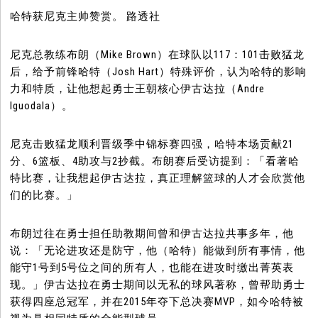
哈特获尼克主帅赞赏。 路透社
尼克总教练布朗（Mike Brown）在球队以117：101击败猛龙
后，给予前锋哈特（Josh Hart）特殊评价，认为哈特的影响
力和特质，让他想起勇士王朝核心伊古达拉（Andre
Iguodala）。
尼克击败猛龙顺利晋级季中锦标赛四强，哈特本场贡献21
分、6篮板、4助攻与2抄截。布朗赛后受访提到：「看著哈
特比赛，让我想起伊古达拉，真正理解篮球的人才会欣赏他
们的比赛。」
布朗过往在勇士担任助教期间曾和伊古达拉共事多年，他
说：「无论进攻还是防守，他（哈特）能做到所有事情，他
能守1号到5号位之间的所有人，也能在进攻时缴出菁英表
现。」伊古达拉在勇士期间以无私的球风著称，曾帮助勇士
获得四座总冠军，并在2015年夺下总决赛MVP，如今哈特被