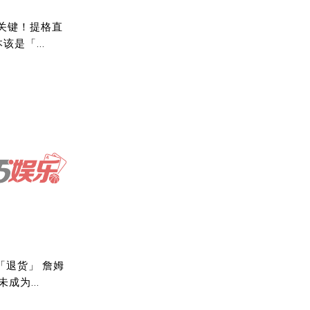
关键！提格直
该是「...
「退货」 詹姆
成为...