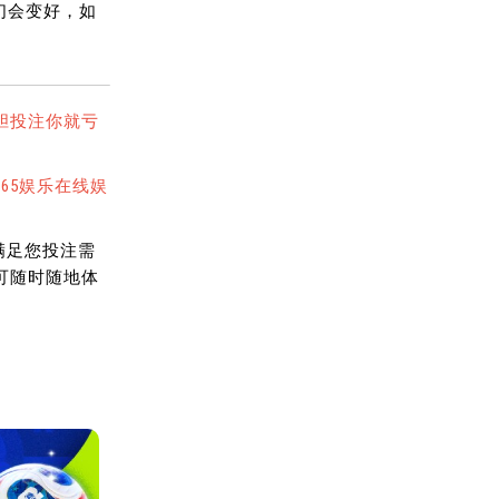
我们会变好，如
胆投注你就亏
365娱乐在线娱
满足您投注需
可随时随地体