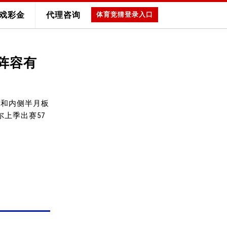
戏彩金
代理咨询
体育竞猜登录入口
NBA排行榜
足球竞猜分析
KY开元棋牌
NBA选秀
足球资讯
阵容有
季排行榜
超竞猜
游戏介绍
新秀球探报告
最新足球新闻
游戏
韧带和内侧半月板
队排行榜
甲竞猜
NBA选秀新闻
五大联赛新闻
尔上季出赛57
员排行榜
甲竞猜
NCAA新闻
足球赛事新闻
资排行榜
甲竞猜
NBA选秀前瞻
足球转会最新动态
乐游棋牌
秀排行榜
甲竞猜
选秀球员资料
五大联赛球队
冠杯竞猜
国联竞猜
游戏介绍
游戏
国杯竞猜
界杯足球竞猜