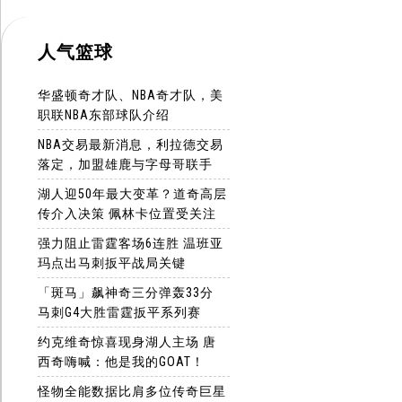
人气篮球
华盛顿奇才队、NBA奇才队，美
职联NBA东部球队介绍
NBA交易最新消息，利拉德交易
落定，加盟雄鹿与字母哥联手
湖人迎50年最大变革？道奇高层
传介入决策 佩林卡位置受关注
强力阻止雷霆客场6连胜 温班亚
玛点出马刺扳平战局关键
「斑马」飙神奇三分弹轰33分
马刺G4大胜雷霆扳平系列赛
约克维奇惊喜现身湖人主场 唐
西奇嗨喊：他是我的GOAT！
怪物全能数据比肩多位传奇巨星