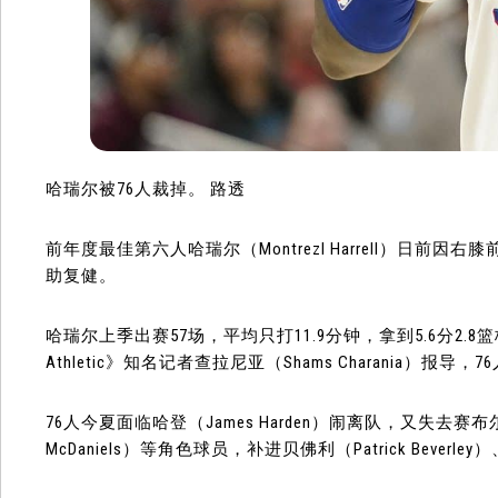
哈瑞尔被76人裁掉。 路透
前年度最佳第六人哈瑞尔（Montrezl Harrell）
助复健。
哈瑞尔上季出赛57场，平均只打11.9分钟，拿到5.6分2.
Athletic》知名记者查拉尼亚（Shams Charani
76人今夏面临哈登（James Harden）闹离队，又失去赛布尔（Ma
McDaniels）等角色球员，补进贝佛利（Patrick Beverley）