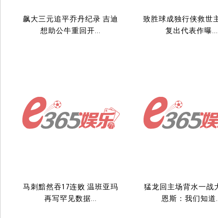
飙大三元追平乔丹纪录 吉迪
致胜球成独行侠救世主
想助公牛重回开...
复出代表作曝...
马刺黯然吞17连败 温班亚玛
猛龙回主场背水一战大
再写罕见数据...
恩斯：我们知道..