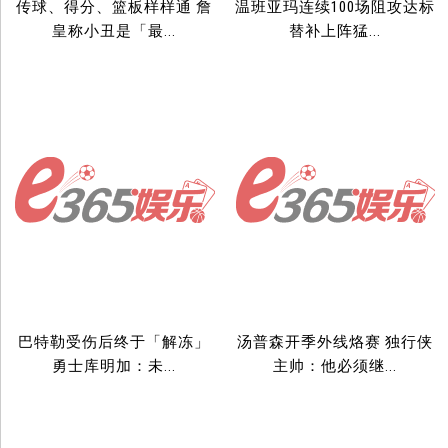
传球、得分、篮板样样通 詹
温班亚玛连续100场阻攻达标
皇称小丑是「最...
替补上阵猛...
巴特勒受伤后终于「解冻」
汤普森开季外线烙赛 独行侠
勇士库明加：未...
主帅：他必须继...