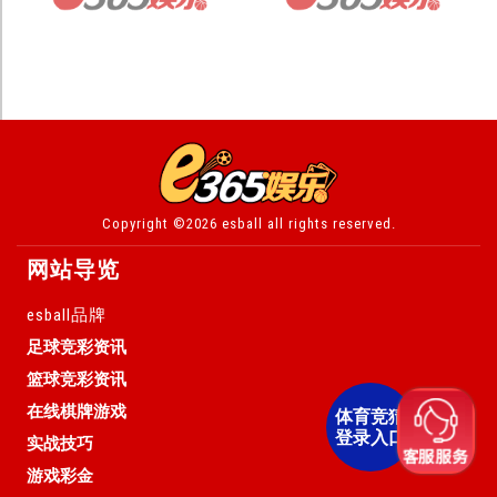
Copyright ©2026 esball all rights reserved.
网站导览
esball品牌
足球竞彩资讯
篮球竞彩资讯
足球世界杯
在线棋牌游戏
体育竞猜
NBA新闻
登录入口
实战技巧
BB棋牌
世界杯足球资讯
游戏彩金
最新消息