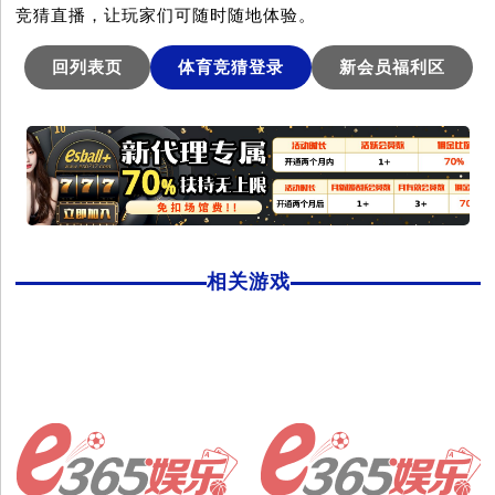
竞猜直播，让玩家们可随时随地体验。
回列表页
体育竞猜登录
新会员福利区
相关游戏