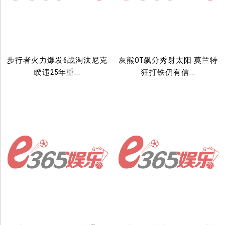
步行者火力爆发6战淘汰尼克
灰熊OT飙分秀射太阳 莫兰特
睽违25年重...
狂打铁仍有信...