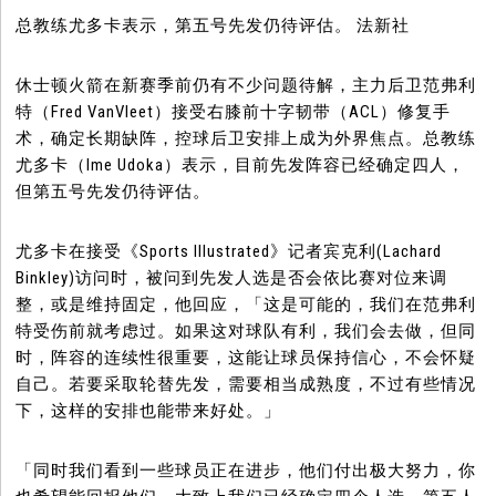
总教练尤多卡表示，第五号先发仍待评估。 法新社
休士顿火箭在新赛季前仍有不少问题待解，主力后卫范弗利
特（Fred VanVleet）接受右膝前十字韧带（ACL）修复手
术，确定长期缺阵，控球后卫安排上成为外界焦点。总教练
尤多卡（Ime Udoka）表示，目前先发阵容已经确定四人，
但第五号先发仍待评估。
尤多卡在接受《Sports Illustrated》记者宾克利(Lachard
Binkley)访问时，被问到先发人选是否会依比赛对位来调
整，或是维持固定，他回应，「这是可能的，我们在范弗利
特受伤前就考虑过。如果这对球队有利，我们会去做，但同
时，阵容的连续性很重要，这能让球员保持信心，不会怀疑
自己。若要采取轮替先发，需要相当成熟度，不过有些情况
下，这样的安排也能带来好处。」
「同时我们看到一些球员正在进步，他们付出极大努力，你