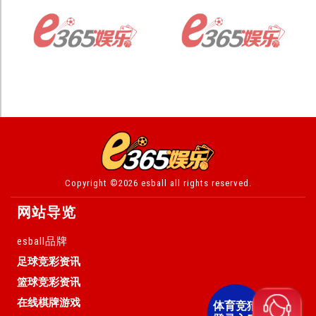
Copyright ©2026 esball all rights reserved.
网站导览
esball品牌
足球竞彩资讯
篮球竞彩资讯
足球世界杯
在线棋牌游戏
体育竞猜
NBA新闻