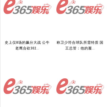
史上仅8场的飙分大战 公牛
称卫少符合球队所需特质 国
老鹰合砍302...
王总管：他的履...