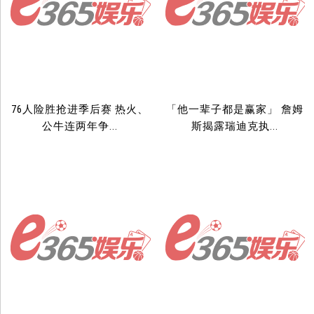
76人险胜抢进季后赛 热火、
「他一辈子都是赢家」 詹姆
公牛连两年争...
斯揭露瑞迪克执...