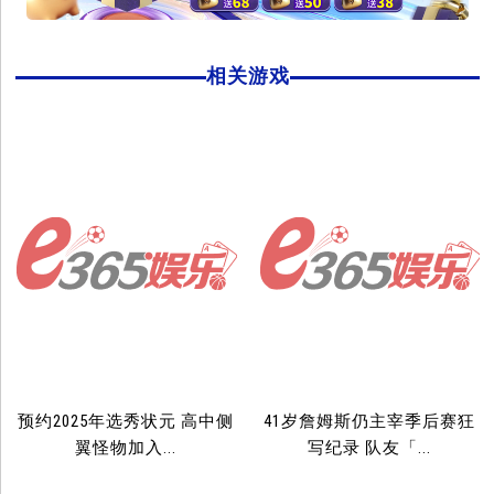
相关游戏
预约2025年选秀状元 高中侧
41岁詹姆斯仍主宰季后赛狂
翼怪物加入...
写纪录 队友「...