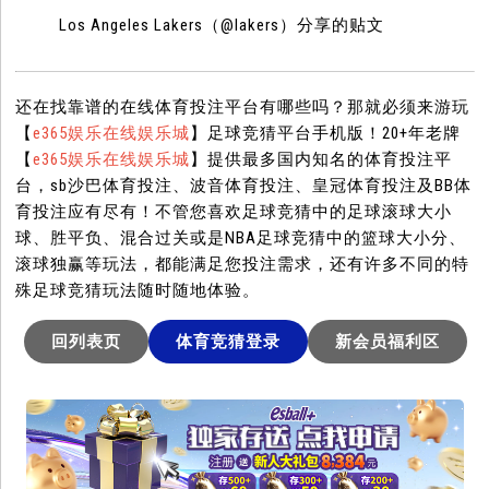
Los Angeles Lakers（@lakers）分享的贴文
还在找靠谱的在线体育投注平台有哪些吗？那就必须来游玩
【
e365娱乐在线娱乐城
】足球竞猜平台手机版！20+年老牌
【
e365娱乐在线娱乐城
】提供最多国内知名的体育投注平
台，sb沙巴体育投注、波音体育投注、皇冠体育投注及BB体
育投注应有尽有！不管您喜欢足球竞猜中的足球滚球大小
球、胜平负、混合过关或是NBA足球竞猜中的篮球大小分、
滚球独赢等玩法，都能满足您投注需求，还有许多不同的特
殊足球竞猜玩法随时随地体验。
回列表页
体育竞猜登录
新会员福利区