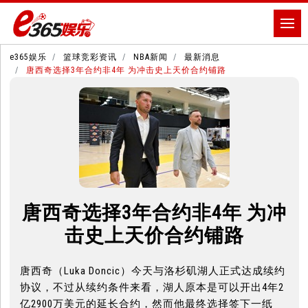
e365娱乐
篮球竞彩资讯
NBA新闻
最新消息
唐西奇选择3年合约非4年 为冲击史上天价合约铺路
唐西奇选择3年合约非4年 为冲
击史上天价合约铺路
唐西奇（Luka Doncic）今天与洛杉矶湖人正式达成续约
协议，不过从续约条件来看，湖人原本是可以开出4年2
亿2900万美元的延长合约，然而他最终选择签下一纸