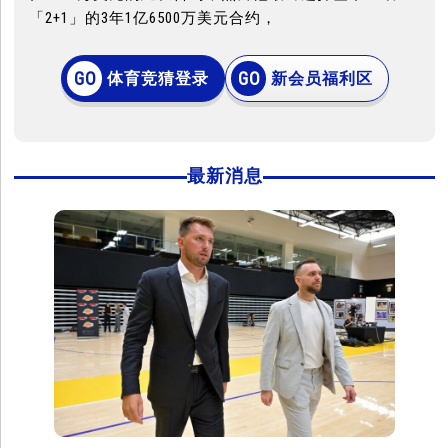
「2+1」的3年1亿6500万美元合约，
体育竞猜登录
新会员福利区
最新消息