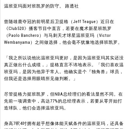
温班亚玛面对班凯罗的防守。 路透社
曾随雄鹿夺冠的前明星后卫提格（Jeff Teague）近日在
《Club520》播客节目中直言，若要在魔术新星班凯罗
（Paolo Banchero）与马刺天才球星温班亚玛（Victor
Wembanyama）之间做选择，他会毫不犹豫地选择班凯罗。
「我之所以说他比温班亚玛更好，是因为温班亚玛其实还没
真正做出什么成绩，」提格直言不讳地表示。「我们喜欢温
班亚玛，是因为他异于常人。他确实是个『独角兽』球员，
但我还是选择用眼睛所见做判断。」
尽管提格力挺班凯罗，但NBA总经理们的看法显然不同。在
先前一项调查中，高达77%的总经理表示，若要从零开始打
造球队，他们会选择温班亚玛。
身高7呎4吋拥有超乎想像体能天赋条件的温班亚玛，还具备