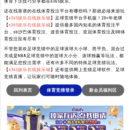
体育下注技巧分享都在e365娱乐。
还在找靠谱的在线体育投注平台有哪些吗？那就必须来游玩
【
e365娱乐在线娱乐城
】足球竞猜平台手机版！20+年老牌
【
e365娱乐在线娱乐城
】提供最多国内知名的体育投注平
台，sb沙巴体育投注、波音体育投注、皇冠体育投注及BB体
育投注应有尽有！
不管您喜欢足球竞猜中的足球滚球大小球、胜平负、混合过
关或是NBA足球竞猜中的篮球大小分、滚球独赢等玩法，都
能满足您投注需求，还有许多不同的特殊足球竞猜玩法。
【
e365娱乐在线娱乐城
】还有提供网上竞猜足球软件、足球
竞猜直播，让玩家们可随时随地体验。
回列表页
体育竞猜登录
新会员福利区