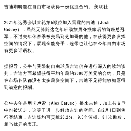
吉迪期盼能在自由市场获得一份优渥合约。 美联社
2021年选秀会以首轮第6顺位加入雷霆的吉迪（Josh
Giddey），虽然无缘随这之年轻劲旅勇夺搬家后的首座总冠
军，不过去年休赛季被交易到芝加哥的他，在获得更多发挥
空间的情况下，展现全能身手，连带也让他在今年自由市场
有更多话语权。
据报导，公牛与受限制自由球员吉迪仍在进行深入的续约谈
判，吉迪方面希望获得平均年薪约3000万美元的合约，只是
在市场各队都没有太多薪资空间下，吉迪不见得能够如愿得
到满意的报酬。
公牛去年是用卡卢索（Alex Caruso）换来吉迪，加上拉文季
中也被送走，这等于进一步解放吉迪的空间。自2月1日到例
行赛结束，吉迪场均可贡献20.2分、9.5个篮板、8.1次助攻，
相当优异的表现。