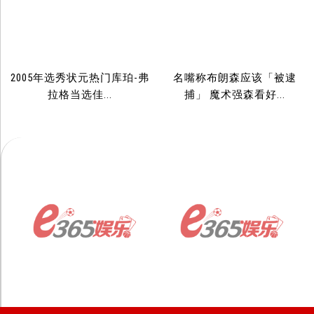
2005年选秀状元热门库珀-弗
名嘴称布朗森应该「被逮
拉格当选佳...
捕」 魔术强森看好...