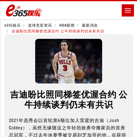
e365娱乐
篮球竞彩资讯
NBA新闻
最新消息
吉迪盼比照同梯签优渥合约 公牛持续谈判仍未有共识
吉迪盼比照同梯签优渥合约 公
牛持续谈判仍未有共识
2021年选秀会以首轮第6顺位加入雷霆的吉迪（Josh
Giddey），虽然无缘随这之年轻劲旅勇夺搬家后的首座
总冠军，不过去年休赛季被交易到芝加哥的他，在获得