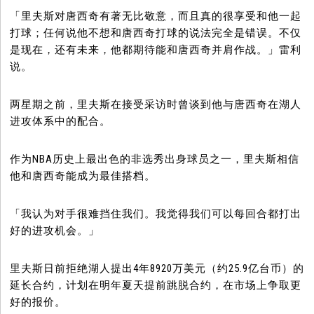
「里夫斯对唐西奇有著无比敬意，而且真的很享受和他一起
打球；任何说他不想和唐西奇打球的说法完全是错误。不仅
是现在，还有未来，他都期待能和唐西奇并肩作战。」雷利
说。
两星期之前，里夫斯在接受采访时曾谈到他与唐西奇在湖人
进攻体系中的配合。
作为NBA历史上最出色的非选秀出身球员之一，里夫斯相信
他和唐西奇能成为最佳搭档。
「我认为对手很难挡住我们。我觉得我们可以每回合都打出
好的进攻机会。」
里夫斯日前拒绝湖人提出4年8920万美元（约25.9亿台币）的
延长合约，计划在明年夏天提前跳脱合约，在市场上争取更
好的报价。