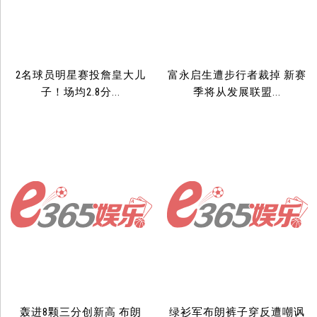
2名球员明星赛投詹皇大儿
富永启生遭步行者裁掉 新赛
子！场均2.8分...
季将从发展联盟...
轰进8颗三分创新高 布朗
绿衫军布朗裤子穿反遭嘲讽