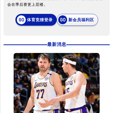
会在季后赛更上层楼。
体育竞猜登录
新会员福利区
最新消息