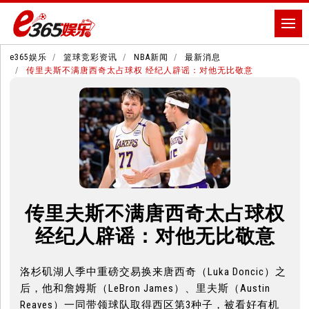
e365娱乐
篮球竞彩资讯
NBA新闻
最新消息
传里夫斯不满唐西奇太占球权 经纪人辟谣：对他无比敬意
传里夫斯不满唐西奇太占球权
经纪人辟谣：对他无比敬意
洛杉矶湖人季中重磅交易换来唐西奇（Luka Doncic）之
后，他和詹姆斯（LeBron James）、里夫斯（Austin
Reaves）一同带领球队取得西区第3种子，被看好有机