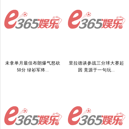
未拿单月最佳布朗爆气怒砍
里拉德谈参战三分球大赛起
50分 绿衫军终...
因 竟源于一句玩...