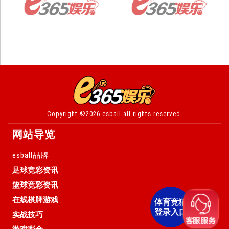
Copyright ©2026 esball all rights reserved.
网站导览
esball品牌
足球竞彩资讯
篮球竞彩资讯
足球世界杯
在线棋牌游戏
体育竞猜
NBA新闻
登录入口
实战技巧
BB棋牌
世界杯足球资讯