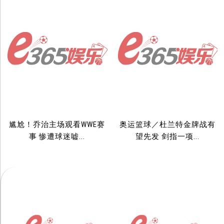
尴尬！乔治主场观看WWE赛
奥运篮球／杜兰特金牌战有
事 惨遭球迷嘘...
望先发 剑指一项...