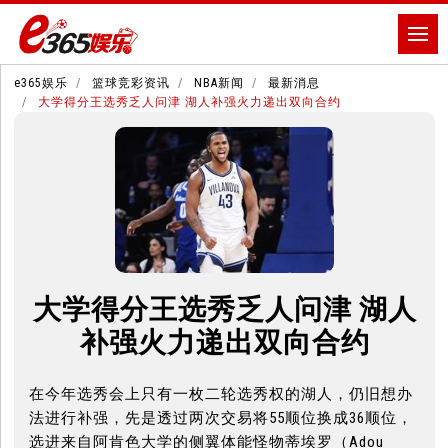
e365娱乐
篮球竞彩资讯
NBA新闻
最新消息
大学得分王选秀乏人问津 湖人补强火力递出双向合约
大学得分王选秀乏人问津 湖人
补强火力递出双向合约
在今年选秀会上只有一枚二轮选秀权的湖人，仍旧想办
法进行补强，先是透过两次交易将55顺位换成36顺位，
选进来自阿肯色大学的侧翼体能怪物蒂埃罗（Adou