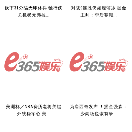
砍下31分隔天即休兵 独行侠
对战9连胜仍如履薄冰 掘金
关机状元弗拉...
主帅：季后赛湖...
美洲杯／NBA资历老将关键
为唐西奇发声 ！掘金强森：
外线稳军心 美...
少两场也该有争...