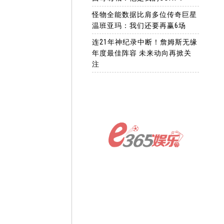
他足球竞猜
怪物全能数据比肩多位传奇巨星
温班亚玛：我们还要再赢6场
连21年神纪录中断！詹姆斯无缘
年度最佳阵容 未来动向再掀关
注