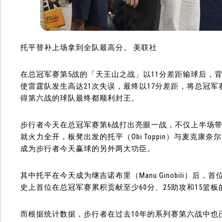
托平替补上场拿到全队最高分。 美联社
在总冠军赛第5战的「天王山之战」以11分差距输球后，
使雷霆队发生高达21次失误，最终以17分差距，将总冠
得第六战的球队最终都顺利封王。
步行者今天在总冠军赛第6战打出亮眼一战，不仅上半场带伤上阵的哈利
就火力全开，板凳出发的托平（Obi Toppin）与麦克康奈尔（
成为步行者今天赢球的另外两大功臣。
其中托平在今天成为继吉诺布里（Manu Ginobili）
史上首位在总冠军赛累积贡献至少60分、25助攻和15篮
而根据统计数据，步行者在过去10年的系列赛第六战中也