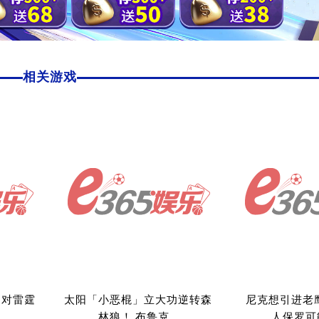
相关游戏
判对雷霆
太阳「小恶棍」立大功逆转森
尼克想引进老
林狼！ 布鲁克...
人保罗可能