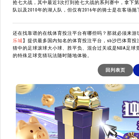
抢七大战，其中最近3次打到抢七大战的系列赛中，拿下第6
队以及2010年的湖人队，但仅有2016年的骑士是在客场
还在找靠谱的在线体育投注平台有哪些吗？那就必须来游
乐城
】提供最多国内知名的体育投注平台，sb沙巴体育投
猜中的足球滚球大小球、胜平负、混合过关或是NBA足
的特殊足球竞猜玩法随时随地体验。
回列表页