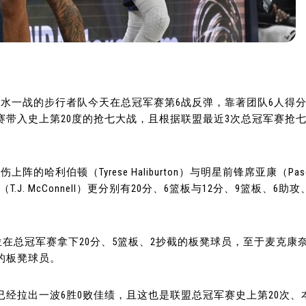
背水一战的步行者队今天在总冠军赛第6战反弹，靠著团队6人得
军赛带入史上第20度的抢七大战，且根据联盟最近3次总冠军赛抢
伯顿（Tyrese Haliburton）与明星前锋席亚康（Pascal
T.J. McConnell）更分别有20分、6篮板与12分、9篮板、6助
后，首位在总冠军赛拿下20分、5篮板、2抄截的板凳球员，至于麦克
板的板凳球员。
已经拉出一波6胜0败佳绩，且这也是联盟总冠军赛史上第20次、