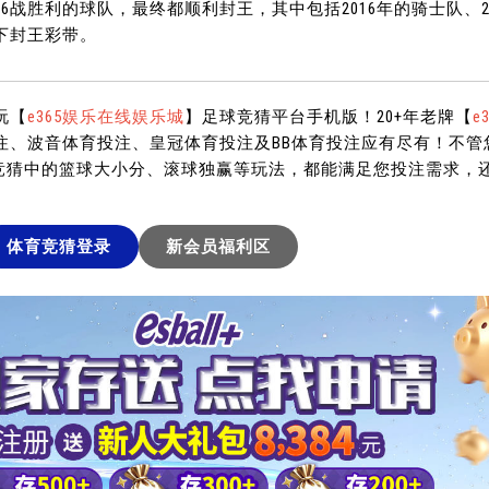
战胜利的球队，最终都顺利封王，其中包括2016年的骑士队、2
抛下封王彩带。
玩【
e365娱乐在线娱乐城
】足球竞猜平台手机版！20+年老牌【
e
注、波音体育投注、皇冠体育投注及BB体育投注应有尽有！不管
球竞猜中的篮球大小分、滚球独赢等玩法，都能满足您投注需求，
体育竞猜登录
新会员福利区