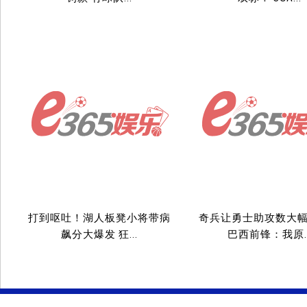
打到呕吐！湖人板凳小将带病
奇兵让勇士助攻数大
飙分大爆发 狂...
巴西前锋：我原..