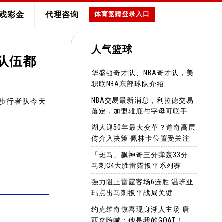
戏彩金
代理咨询
体育竞猜登录入口
人气篮球
NBA排行榜
足球竞猜分析
KY开元棋牌
NBA选秀
足球资讯
队伍都
华盛顿奇才队、NBA奇才队，美
职联NBA东部球队介绍
季排行榜
超竞猜
游戏介绍
新秀球探报告
最新足球新闻
游戏
NBA交易最新消息，利拉德交易
的步行者队今天
队排行榜
甲竞猜
NBA选秀新闻
五大联赛新闻
落定，加盟雄鹿与字母哥联手
员排行榜
甲竞猜
NCAA新闻
足球赛事新闻
湖人迎50年最大变革？道奇高层
资排行榜
甲竞猜
NBA选秀前瞻
足球转会最新动态
传介入决策 佩林卡位置受关注
乐游棋牌
秀排行榜
甲竞猜
选秀球员资料
五大联赛球队
「斑马」飙神奇三分弹轰33分
马刺G4大胜雷霆扳平系列赛
冠杯竞猜
强力阻止雷霆客场6连胜 温班亚
国联竞猜
游戏介绍
游戏
玛点出马刺扳平战局关键
国杯竞猜
约克维奇惊喜现身湖人主场 唐
界杯足球竞猜
西奇嗨喊：他是我的GOAT！