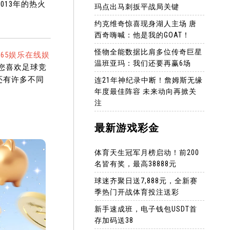
013年的热火
玛点出马刺扳平战局关键
约克维奇惊喜现身湖人主场 唐
西奇嗨喊：他是我的GOAT！
怪物全能数据比肩多位传奇巨星
365娱乐在线娱
温班亚玛：我们还要再赢6场
您喜欢足球竞
还有许多不同
连21年神纪录中断！詹姆斯无缘
年度最佳阵容 未来动向再掀关
注
最新游戏彩金
体育天生冠军月榜启动！前200
名皆有奖，最高38888元
球迷齐聚日送7,888元，全新赛
季热门开战体育投注送彩
新手速成班，电子钱包USDT首
存加码送38