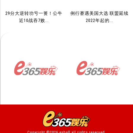
29分大逆转功亏一篑！公牛
例行赛遇美国大选 联盟延续
近10战吞7败...
2022年起的...
Copyright ©2026 esball all rights reserved.