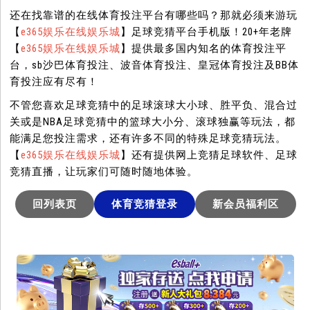
还在找靠谱的在线体育投注平台有哪些吗？那就必须来游玩
【
e365娱乐在线娱乐城
】足球竞猜平台手机版！20+年老牌
【
e365娱乐在线娱乐城
】提供最多国内知名的体育投注平
台，sb沙巴体育投注、波音体育投注、皇冠体育投注及BB体
育投注应有尽有！
不管您喜欢足球竞猜中的足球滚球大小球、胜平负、混合过
关或是NBA足球竞猜中的篮球大小分、滚球独赢等玩法，都
能满足您投注需求，还有许多不同的特殊足球竞猜玩法。
【
e365娱乐在线娱乐城
】还有提供网上竞猜足球软件、足球
竞猜直播，让玩家们可随时随地体验。
回列表页
体育竞猜登录
新会员福利区