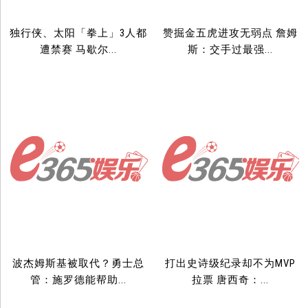
独行侠、太阳「拳上」3人都
赞掘金五虎进攻无弱点 詹姆
遭禁赛 马歇尔...
斯：交手过最强...
波杰姆斯基被取代？勇士总
打出史诗级纪录却不为MVP
管：施罗德能帮助...
拉票 唐西奇：...