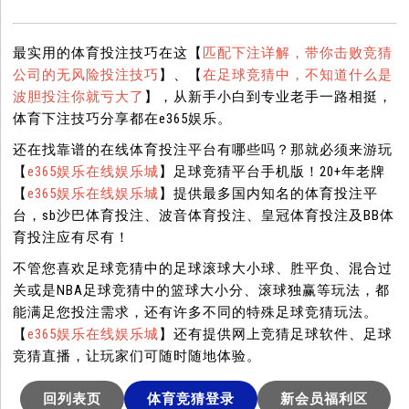
最实用的体育投注技巧在这【
匹配下注详解，带你击败竞猜
公司的无风险投注技巧
】、【
在足球竞猜中，不知道什么是
波胆投注你就亏大了
】，从新手小白到专业老手一路相挺，
体育下注技巧分享都在e365娱乐。
还在找靠谱的在线体育投注平台有哪些吗？那就必须来游玩
【
e365娱乐在线娱乐城
】足球竞猜平台手机版！20+年老牌
【
e365娱乐在线娱乐城
】提供最多国内知名的体育投注平
台，sb沙巴体育投注、波音体育投注、皇冠体育投注及BB体
育投注应有尽有！
不管您喜欢足球竞猜中的足球滚球大小球、胜平负、混合过
关或是NBA足球竞猜中的篮球大小分、滚球独赢等玩法，都
能满足您投注需求，还有许多不同的特殊足球竞猜玩法。
【
e365娱乐在线娱乐城
】还有提供网上竞猜足球软件、足球
竞猜直播，让玩家们可随时随地体验。
回列表页
体育竞猜登录
新会员福利区