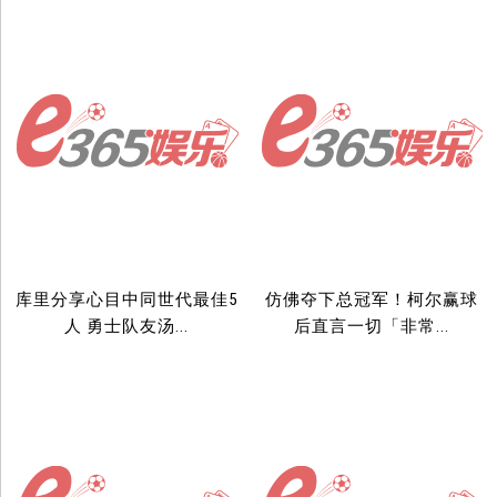
库里分享心目中同世代最佳5
仿佛夺下总冠军！柯尔赢球
人 勇士队友汤...
后直言一切「非常...