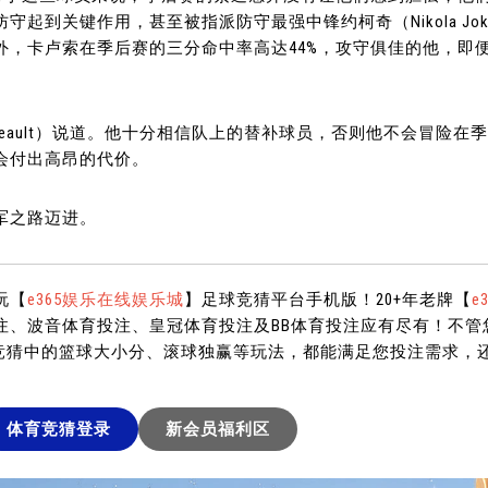
到关键作用，甚至被指派防守最强中锋约柯奇（Nikola Jok
外，卡卢索在季后赛的三分命中率高达44%，攻守俱佳的他，即
neault）说道。他十分相信队上的替补球员，否则他不会冒险在
会付出高昂的代价。
军之路迈进。
玩【
e365娱乐在线娱乐城
】足球竞猜平台手机版！20+年老牌【
e
注、波音体育投注、皇冠体育投注及BB体育投注应有尽有！不管
球竞猜中的篮球大小分、滚球独赢等玩法，都能满足您投注需求，
体育竞猜登录
新会员福利区