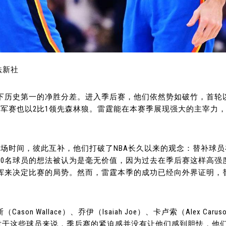
法新社
下历史第一的净胜分差。进入季后赛，他们依然势如破竹，首轮以
军赛也以2比1领先森林狼。雷霆能在本赛季展现强大的主宰力
上场时间，彼此互补，他们打破了NBA长久以来的观念：替补球
10名球员的想法被认为是毫无价值，因为过去在季后赛这样高强
挥来决定比赛的局势。然而，雷霆本季的成功已经向外界证明，
Cason Wallace）、乔伊（Isaiah Joe）、卡卢索（Alex Car
lliams）等人，对于这些球员来说，季后赛的紧迫感并没有让他们感到胆怯，