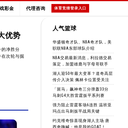
戏彩金
代理咨询
体育竞猜登录入口
人气篮球
NBA排行榜
足球竞猜分析
KY开元棋牌
NBA选秀
足球资讯
大优势
华盛顿奇才队、NBA奇才队，美
职联NBA东部球队介绍
一的净胜分
季排行榜
超竞猜
游戏介绍
新秀球探报告
最新足球新闻
游戏
并在次轮与掘
NBA交易最新消息，利拉德交易
队排行榜
甲竞猜
NBA选秀新闻
五大联赛新闻
落定，加盟雄鹿与字母哥联手
员排行榜
甲竞猜
NCAA新闻
足球赛事新闻
湖人迎50年最大变革？道奇高层
资排行榜
甲竞猜
NBA选秀前瞻
足球转会最新动态
传介入决策 佩林卡位置受关注
乐游棋牌
秀排行榜
甲竞猜
选秀球员资料
五大联赛球队
「斑马」飙神奇三分弹轰33分
马刺G4大胜雷霆扳平系列赛
冠杯竞猜
强力阻止雷霆客场6连胜 温班亚
国联竞猜
游戏介绍
游戏
玛点出马刺扳平战局关键
国杯竞猜
约克维奇惊喜现身湖人主场 唐
界杯足球竞猜
西奇嗨喊：他是我的GOAT！