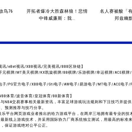
放鸟76
开拓者爆冷大胜森林狼！悲情
名人赛被酸「
中锋威廉斯：我...
邦兹幽默
视讯/eBet视讯/XBB视讯/完美视讯/BBB区块链】
Y开元棋牌
/
MT美天棋牌
/
KX凯旋棋牌
/
BB棋牌
/
乐游棋牌
/幸运棋牌/ACE棋牌/
电子/
PG官方电子
/XBB电子/Gti电子/AW电子/易游电子/MT电子/ACE电子/
WBB体育/波音体育/皇冠体育/BB新体育】
与NBA交易赛事相关最新资讯，丰富足球游戏玩法规则和下注技巧并提供
则、预测推荐与技巧分享。
娱乐平台网页游戏业者推出的给力游戏平台，在两岸三地拥有最专业的技
发最新线上游戏技术，并采用国际协力厂商系统独立测试，用最高的标准
力，保证游戏绝对公平公正。