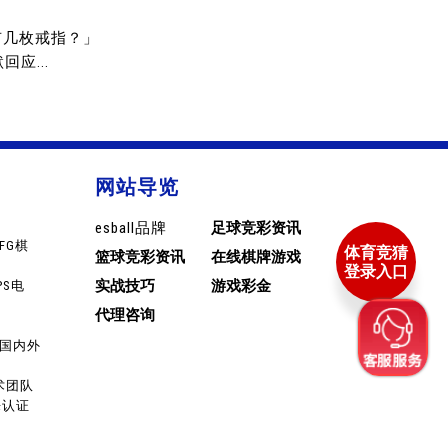
有几枚戒指？」
回应...
网站导览
esball品牌
足球竞彩资讯
FG棋
体育竞猜
篮球竞彩资讯
在线棋牌游戏
登录入口
世界杯
足
实战技巧
游戏彩金
PS电
足球资
最新消
游戏介
NBA
BB
球
代理咨询
讯
息
绍
新
棋
世
国内外
闻
牌
界
术团队
来认证
杯
NBA交
NBA竞