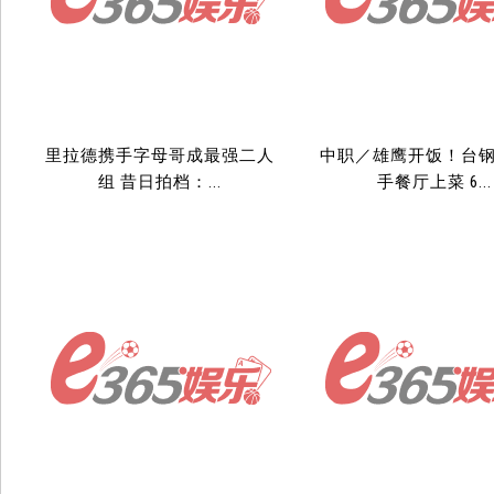
里拉德携手字母哥成最强二人
中职／雄鹰开饭！台
组 昔日拍档：...
手餐厅上菜 6...