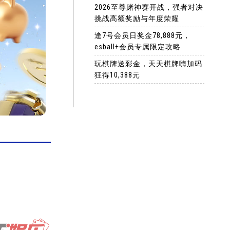
2026至尊赌神赛开战，强者对决
挑战高额奖励与年度荣耀
逢7号会员日奖金78,888元，
esball+会员专属限定攻略
玩棋牌送彩金，天天棋牌嗨加码
狂得10,388元