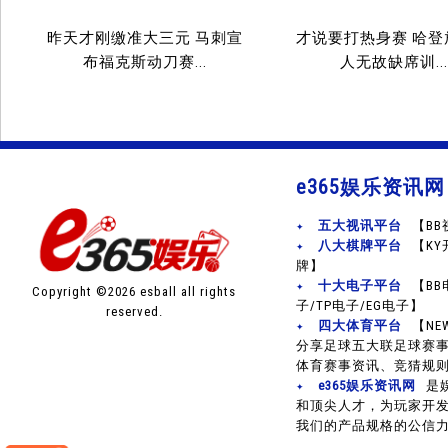
昨天才刚缴准大三元 马刺宣
才说要打热身赛 哈登
布福克斯动刀赛...
人无故缺席训...
e365娱乐资讯网
五大视讯平台
【BB
八大棋牌平台
【
K
牌】
十大电子平台
【BB
Copyright ©2026 esball all rights
子/TP电子/EG电子】
reserved.
四大体育平台
【NE
分享足球五大联足球赛事
体育赛事资讯、竞猜规
e365娱乐资讯网
是
和顶尖人才，为玩家开
我们的产品规格的公信