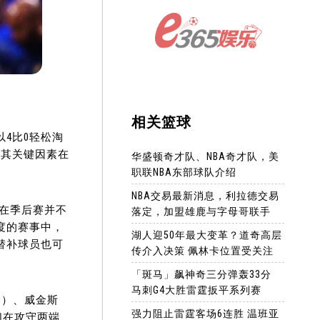
相关篮球
4比0轻松淘
，其关键因素在
华盛顿奇才队、NBA奇才队，美
职联NBA东部球队介绍
NBA交易最新消息，利拉德交易
员在季后赛并不
落定，加盟雄鹿与字母哥联手
度的赛事中，
湖人迎50年最大变革？道奇高层
替补球员也可
传介入决策 佩林卡位置受关注
「斑马」飙神奇三分弹轰33分
马刺G4大胜雷霆扳平系列赛
uso）、威金斯
强力阻止雷霆客场6连胜 温班亚
他们在攻守两端