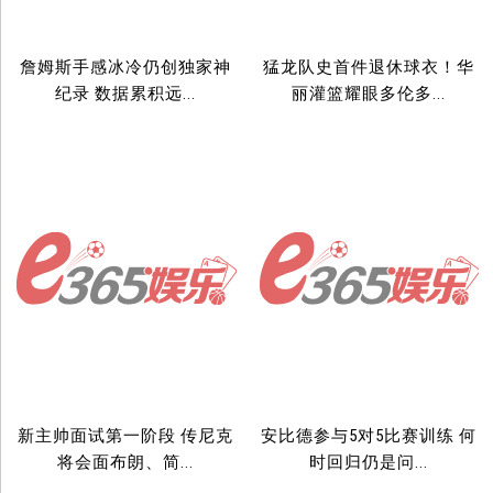
詹姆斯手感冰冷仍创独家神
猛龙队史首件退休球衣！华
纪录 数据累积远...
丽灌篮耀眼多伦多...
新主帅面试第一阶段 传尼克
安比德参与5对5比赛训练 何
将会面布朗、简...
时回归仍是问...