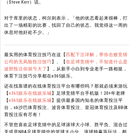
（Steve Kerr）说。
对于库里的状态，柯尔则表示，「他的状态看起来很棒，打
出了一场精彩的比赛，找回了自己的状态。我觉得这一周的
休息对他好处不少。」
最实用的体育投注技巧在这【
匹配下注详解，带你击败竞猜
公司的无风险投注技巧
】、【
在足球竞猜中，不知道什么是
波胆投注你就亏大了
】，从新手小白到专业老手一路相挺，
体育下注技巧分享都在e365娱乐。
还在找靠谱的在线体育投注平台有哪些吗？那就必须来游玩
【
e365娱乐在线娱乐城
】足球竞猜平台手机版！20+年老牌
【
e365娱乐在线娱乐城
】提供最多国内知名的体育投注平
台，sb沙巴体育投注、波音体育投注、皇冠体育投注及BB体
育投注应有尽有！
不管您喜欢足球竞猜中的足球滚球大小球、胜平负、混合过
关或是NBA足球竞猜中的篮球大小分、滚球独赢等玩法，都