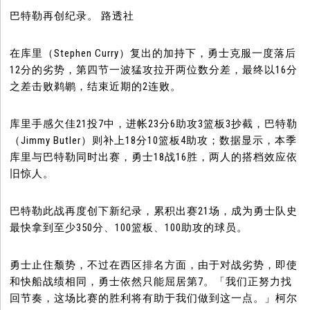
巴特勒再创纪录。 路透社
在库里（Stephen Curry）复出的加持下，勇士克服一度落后
12分的劣势，第四节一波猛攻拉开两位数分差，最终以16分
之差击败鹈鹕，结束近期的2连败。
库里手感欠佳21投7中，进帐23分6助攻3篮板3抄截，巴特勒
（Jimmy Butler）则补上18分10篮板4助攻；数据显示，本季
库里与巴特勒同时出赛，勇士18战16胜，两人的搭档效应依
旧惊人。
巴特勒此战再度创下新纪录，累积出赛21场，成为勇士队史
最快拿到至少350分、100篮板、100助攻的球员。
勇士止住颓势，不过在西区排名方面，由于对战劣势，即使
和快船战绩相同，勇士依然只能屈居第7。「我们正努力找
回节奏，这场比赛的胜利将有助于我们做到这一点。」柯尔