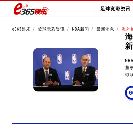
足球竞彩资讯
e365娱乐
篮球竞彩资讯
NBA新闻
最新消息
海外扩
海
NB
董
球