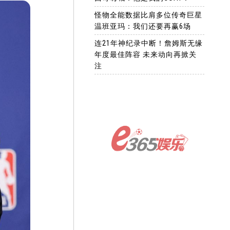
他足球竞猜
怪物全能数据比肩多位传奇巨星
温班亚玛：我们还要再赢6场
连21年神纪录中断！詹姆斯无缘
年度最佳阵容 未来动向再掀关
注