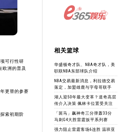
相关篮球
开一项可行性研
华盛顿奇才队、NBA奇才队，美
在欧洲的普及
职联NBA东部球队介绍
NBA交易最新消息，利拉德交易
落定，加盟雄鹿与字母哥联手
每年更替的参赛
湖人迎50年最大变革？道奇高层
传介入决策 佩林卡位置受关注
「斑马」飙神奇三分弹轰33分
于探索初期阶
马刺G4大胜雷霆扳平系列赛
强力阻止雷霆客场6连胜 温班亚