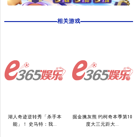
相关游戏
湖人奇迹逆转秀「杀手本
掘金擒灰熊 约柯奇本季第10
能」！ 史马特：我...
度大三元距大...