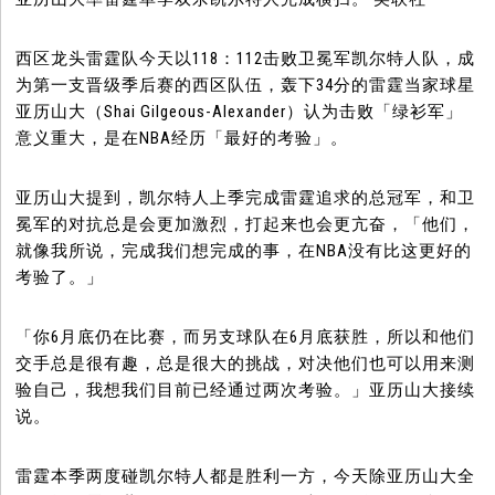
西区龙头雷霆队今天以118：112击败卫冕军凯尔特人队，成
为第一支晋级季后赛的西区队伍，轰下34分的雷霆当家球星
亚历山大（Shai Gilgeous-Alexander）认为击败「绿衫军」
意义重大，是在NBA经历「最好的考验」。
亚历山大提到，凯尔特人上季完成雷霆追求的总冠军，和卫
冕军的对抗总是会更加激烈，打起来也会更亢奋，「他们，
就像我所说，完成我们想完成的事，在NBA没有比这更好的
考验了。」
「你6月底仍在比赛，而另支球队在6月底获胜，所以和他们
交手总是很有趣，总是很大的挑战，对决他们也可以用来测
验自己，我想我们目前已经通过两次考验。」亚历山大接续
说。
雷霆本季两度碰凯尔特人都是胜利一方，今天除亚历山大全