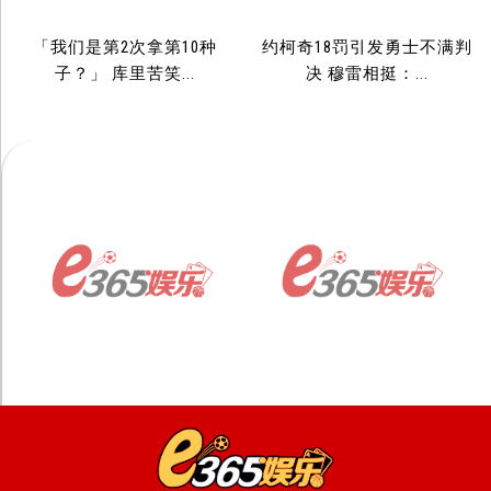
「我们是第2次拿第10种
约柯奇18罚引发勇士不满判
子？」 库里苦笑...
决 穆雷相挺：...