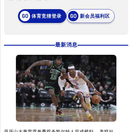
体育竞猜登录
新会员福利区
最新消息
亚历山大率雷霆单季双杀凯尔特人完成横扫。 美联社