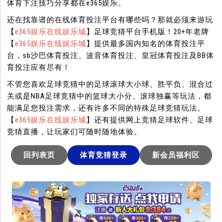
体育下注技巧分享都在e365娱乐。
还在找靠谱的在线体育投注平台有哪些吗？那就必须来游玩
【
e365娱乐在线娱乐城
】足球竞猜平台手机版！20+年老牌
【
e365娱乐在线娱乐城
】提供最多国内知名的体育投注平
台，sb沙巴体育投注、波音体育投注、皇冠体育投注及BB体
育投注应有尽有！
不管您喜欢足球竞猜中的足球滚球大小球、胜平负、混合过
关或是NBA足球竞猜中的篮球大小分、滚球独赢等玩法，都
能满足您投注需求，还有许多不同的特殊足球竞猜玩法。
【
e365娱乐在线娱乐城
】还有提供网上竞猜足球软件、足球
竞猜直播，让玩家们可随时随地体验。
回列表页
体育竞猜登录
新会员福利区