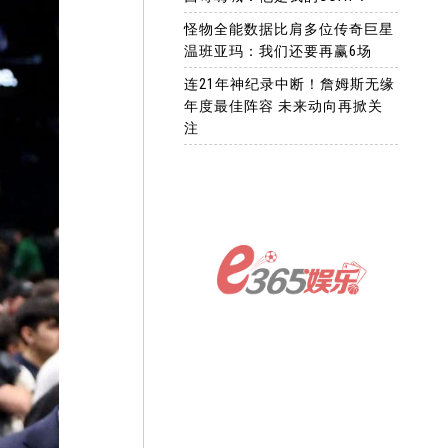
他足球竞猜
怪物全能数据比肩多位传奇巨星
温班亚玛：我们还要再赢6场
连21年神纪录中断！詹姆斯无缘
年度最佳阵容 未来动向再掀关
注