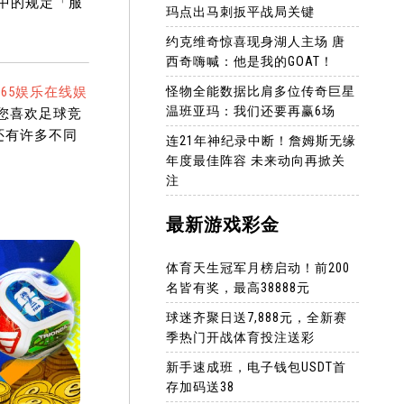
则中的规定「服
玛点出马刺扳平战局关键
约克维奇惊喜现身湖人主场 唐
西奇嗨喊：他是我的GOAT！
怪物全能数据比肩多位传奇巨星
365娱乐在线娱
温班亚玛：我们还要再赢6场
您喜欢足球竞
还有许多不同
连21年神纪录中断！詹姆斯无缘
年度最佳阵容 未来动向再掀关
注
最新游戏彩金
体育天生冠军月榜启动！前200
名皆有奖，最高38888元
球迷齐聚日送7,888元，全新赛
季热门开战体育投注送彩
新手速成班，电子钱包USDT首
存加码送38