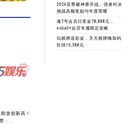
2026至尊赌神赛开战，强者对决
挑战高额奖励与年度荣耀
逢7号会员日奖金78,888元，
esball+会员专属限定攻略
玩棋牌送彩金，天天棋牌嗨加码
狂得10,388元
5次助攻创新高！
：...