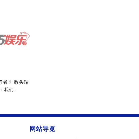
行者？ 教头瑞
我们...
网站导览