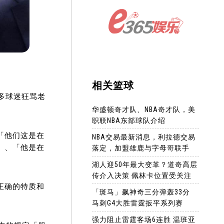
相关篮球
许多球迷狂骂老
华盛顿奇才队、NBA奇才队，美
职联NBA东部球队介绍
「他们这是在
NBA交易最新消息，利拉德交易
」、「他是在
落定，加盟雄鹿与字母哥联手
湖人迎50年最大变革？道奇高层
传介入决策 佩林卡位置受关注
正确的特质和
「斑马」飙神奇三分弹轰33分
马刺G4大胜雷霆扳平系列赛
强力阻止雷霆客场6连胜 温班亚