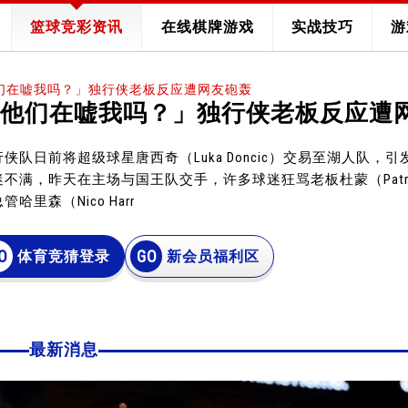
篮球竞彩资讯
在线棋牌游戏
实战技巧
游
们在嘘我吗？」独行侠老板反应遭网友砲轰
NBA新闻
足球世界杯
BB棋牌
「他们在嘘我吗？」独行侠老板反应遭
行侠队日前将超级球星唐西奇（Luka Doncic）交易至湖人队，
最新消息
世界杯足球资讯
游戏介绍
賽
英
不满，昨天在主场与国王队交手，许多球迷狂骂老板杜蒙（Patrick
NBA交易转会
奥运会足球
球
西
管哈里森（Nico Harr
NBA竞猜
球
法
NBA球队
薪
德
体育竞猜登录
新会员福利区
NBA球员
新
意
欧
欧
最新消息
欧
世