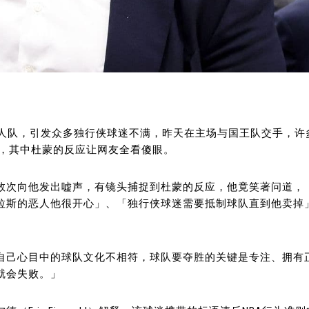
交易至湖人队，引发众多独行侠球迷不满，昨天在主场与国王队交手，
rison），其中杜蒙的反应让网友全看傻眼。
数次向他发出嘘声，有镜头捕捉到杜蒙的反应，他竟笑著问道，
拉斯的恶人他很开心」、「独行侠球迷需要抵制球队直到他卖掉
自己心目中的球队文化不相符，球队要夺胜的关键是专注、拥有
就会失败。」