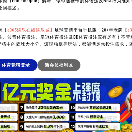
rin Finegold）解释，该球迷携带的标语违反NBA行为准
贬损描述」。
玩【
e365娱乐在线娱乐城
】足球竞猜平台手机版！20+年老牌【
e
注、波音体育投注、皇冠体育投注及BB体育投注应有尽有！不管
球竞猜中的篮球大小分、滚球独赢等玩法，都能满足您投注需求，
体育竞猜登录
新会员福利区