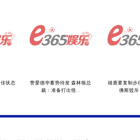
最佳状态
赞爱德华蓄势待发 森林狼总
雄鹿要复制步
裁：准备打出怪...
佛斯驳斥：