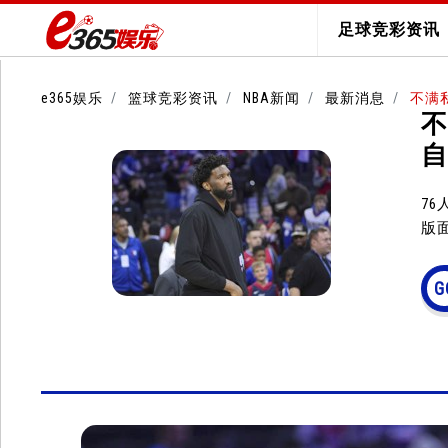
足球竞彩资讯
e365娱乐
篮球竞彩资讯
NBA新闻
最新消息
不满
不
76
版面