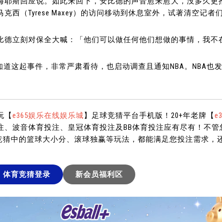
海耶斯回应说。如此来回下，安比德的声音愈来愈大，没多久更
（Tyrese Maxey）的访问移动到休息室外，试著清空记者
比德立刻对保全大喊：「他们可以做任何他们想做的事情，我不
团已经知道这起事件，非常严肃看待，也启动调查且通知NBA。NBA
玩【
e365娱乐在线娱乐城
】足球竞猜平台手机版！20+年老牌【
e
注、波音体育投注、皇冠体育投注及BB体育投注应有尽有！不管
球竞猜中的篮球大小分、滚球独赢等玩法，都能满足您投注需求，
体育竞猜登录
新会员福利区