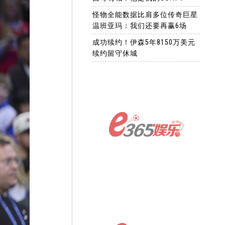
他足球竞猜
怪物全能数据比肩多位传奇巨星
温班亚玛：我们还要再赢6场
成功续约！伊森5年8150万美元
续约留守休城