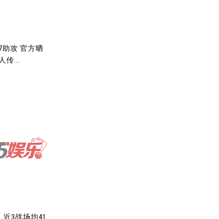
7助攻 官方晒
传...
、近3战场均41