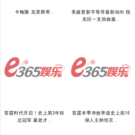
卡梅隆-克里斯蒂...
美媒更新字母哥最新动向 指
东区一支劲旅最...
雷霆时代开启！史上第2年轻
雷霆本季净效率值史上前10
总冠军 最老才...
湖人主帅坦言...