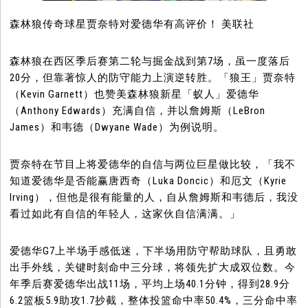
森林狼传奇球星贾奈特对爱德华有高评价！ 美联社
森林狼在西区季后赛第二轮与掘金战到第7场，虽一度落后
20分，但靠著惊人的防守能力上演逆转胜。「狼王」贾奈特
（Kevin Garnett）也赞美森林狼新星「蚁人」爱德华
（Anthony Edwards）充满自信，并以詹姆斯（LeBron
James）和韦德（Dwyane Wade）为例说明。
贾奈特在节目上将爱德华的自信与两位巨星做比较，「我不
知道爱德华是否能赢唐西奇（Luka Doncic）和厄文（Kyrie
Irving），但他是很有能量的人，自从詹姆斯和韦德后，我没
看过如此有自信的年轻人，这家伙自信满满。」
爱德华G7上半场手感低迷，下半场用防守帮助球队，且勇敢
出手外线，关键时刻命中三分球，将领先扩大成双位数。今
年季后赛爱德华出战11场，平均上场40.1分钟，得到28.9分
6.2篮板5.9助攻1.7抄截，整体投篮命中率50.4%，三分命中率