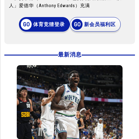
人」爱德华（Anthony Edwards）充满
体育竞猜登录
新会员福利区
最新消息