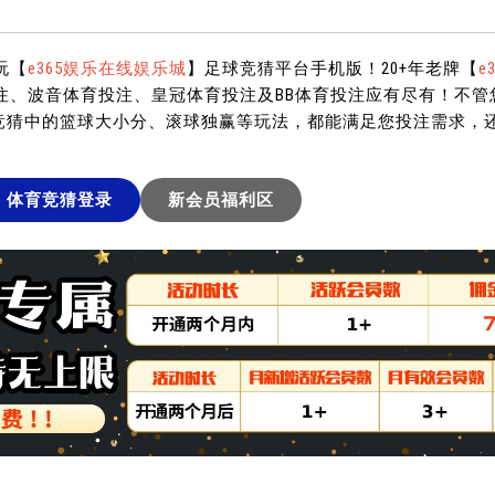
玩【
e365娱乐在线娱乐城
】足球竞猜平台手机版！20+年老牌【
e
注、波音体育投注、皇冠体育投注及BB体育投注应有尽有！不管
球竞猜中的篮球大小分、滚球独赢等玩法，都能满足您投注需求，
体育竞猜登录
新会员福利区