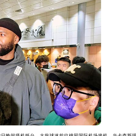
其
s）（中）18日晚间搭机抵台，大批球迷前往桃园国际机场接机，当卡森