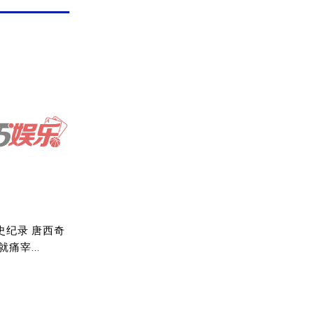
史纪录 唐西奇
痛宰...