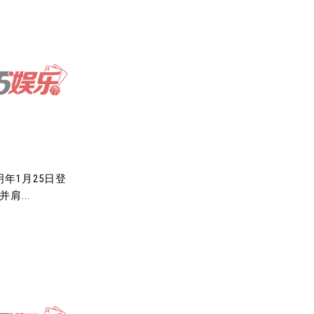
年1月25日登
并肩...