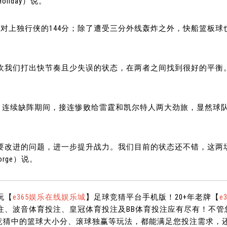
liday）说。
对上独行侠的144分；除了遭受三分外线轰炸之外，快船篮板球也
欢我们打出快节奏且少失误的状态，在两者之间找到很好的平衡
nard）连续缺阵期间，接连惨败给雷霆和凯尔特人两大劲旅，显然球
要改进的问题，进一步提升战力。我们目前的状态还不错，这两
rge）说。
玩【
e365娱乐在线娱乐城
】足球竞猜平台手机版！20+年老牌【
e
注、波音体育投注、皇冠体育投注及BB体育投注应有尽有！不管
球竞猜中的篮球大小分、滚球独赢等玩法，都能满足您投注需求，