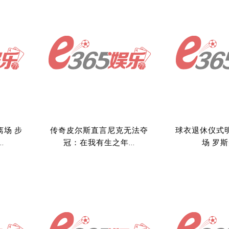
场 步
传奇皮尔斯直言尼克无法夺
球衣退休仪式明
.
冠：在我有生之年...
场 罗斯