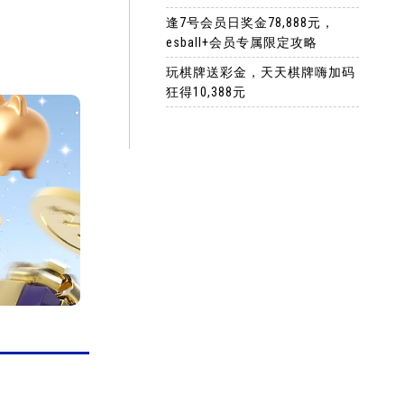
逢7号会员日奖金78,888元，
esball+会员专属限定攻略
玩棋牌送彩金，天天棋牌嗨加码
狂得10,388元