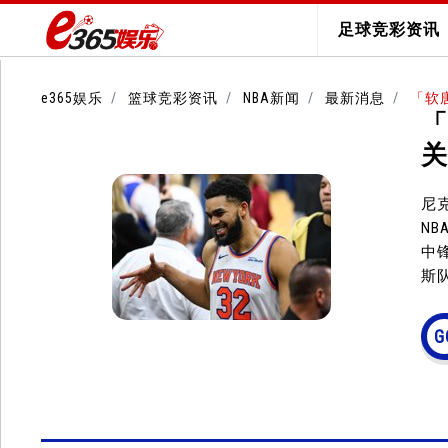
足球竞彩资讯
e365娱乐
篮球竞彩资讯
NBA新闻
最新消息
「软
「
尼
N
中锋
斯