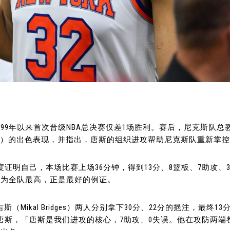
1999年以来首次晋级NBA总决赛仅差1场胜利。赛后，尼克斯队总
ony Towns）的出色表现，并指出，唐斯的组织进攻帮助尼克斯队重新
明自己，本场比赛上场36分钟，得到13分、8篮板、7助攻、3
3为全队最高，正是最好的例证。
吉斯（Mikal Bridges）两人分别拿下30分、22分的挹注，最终1
唐斯，「唐斯是我们进攻的核心，7助攻、0失误。他在攻防两端