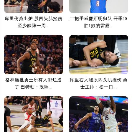
库里伤势出炉 股四头肌挫伤
二把手威廉斯明归队 开季18
至少缺阵一周...
胜1败的雷霆...
格林痛批勇士所有人都烂透
库里右大腿股四头肌挫伤 勇
了 巴特勒：没照...
士主帅：松一口...