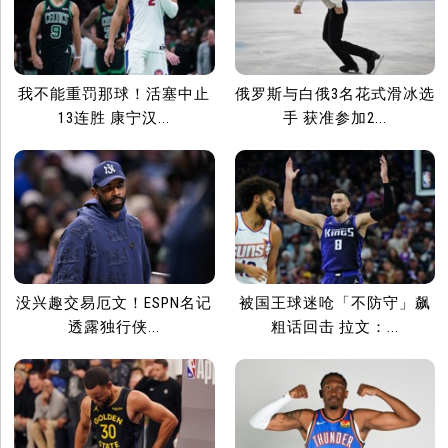
我不能重罚那球！活塞中止
俄罗斯与白俄3名花式滑冰选
13连胜 康宁汉...
手 获准参加2...
没兴趣交易厄文！ESPN名记
被国王球迷呛「不防守」飙
透露独行侠...
粗话回击 拉文：...