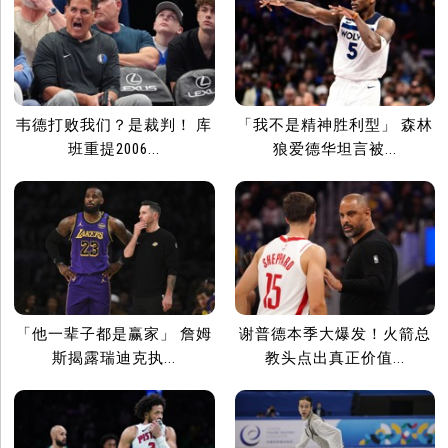
韦德打败我们？是裁判！ 库
「我不是精神胜利型」 森林
班重提2006...
狼爱德华坦言被...
「他一辈子都是赢家」 詹姆
谢普德本季大爆发！火箭总
斯揭露瑞迪克执...
教头点出真正价值...