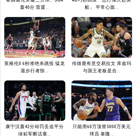
霍姆葛伦关键三分球、SGA
AD巧秒回应「想打湖人还快
轰40分 雷霆...
船」 平常心面...
英格伦0.6秒准绝杀跳投 猛龙
传雄鹿有意交易拉文 库兹玛
退步行者惊...
与国王老板是合...
康宁汉轰42分却罚丢追平分
只能用60万顶替5000万美元
绿衫军断活塞...
球员 泰隆...