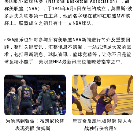
美国职业篮球联赛（National Basketball Association），简
称美职篮（NBA），于1946年6月6日在纽约成立，莫里斯-波
多罗夫为联赛第一任主席，他的名字现在被印在联盟MVP奖
杯上。联盟成立之初只有十一支NBA球队。
e365娱乐也针对参与所有美职篮NBA新闻进行简介及重要回
顾，整理关键资讯，汇整讯息不遗漏，一站式满足大家的需
求，包括最新消息、球队资讯，篮球竞猜等，让你不只是篮
球竞猜小能手，美职篮NBA最新讯息也能瞭若指掌之中。
为他感到骄傲！布朗尼轮替
唐西奇反应地板湿滑 湖人今
表现亮眼 詹姆斯...
战独行侠舍用N...