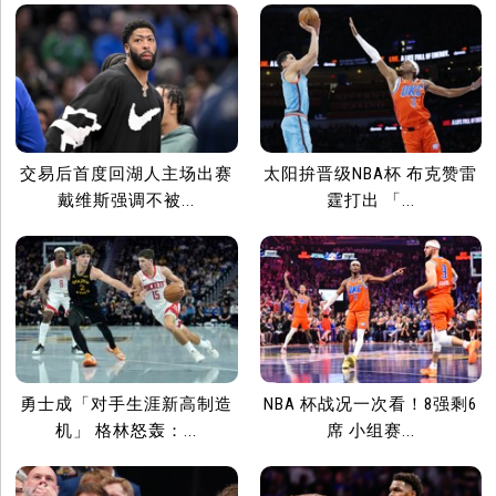
交易后首度回湖人主场出赛
太阳拚晋级NBA杯 布克赞雷
戴维斯强调不被...
霆打出 「...
勇士成「对手生涯新高制造
NBA 杯战况一次看！8强剩6
机」 格林怒轰：...
席 小组赛...