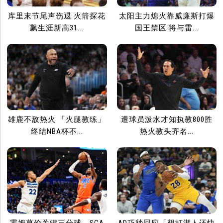
库里末节尾声伤退 火箭探花
太阳主力熄火靠威廉斯打爆
飙生涯新高31...
国王禁区 将与雷...
雄鹿不敌热火 「火腿教练」
遭球员泼水才知执教800胜
终结NBA杯不...
热火教头齐名...