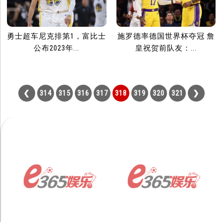
施罗德率德国世界杯夺冠 詹
勇士超车尼克排第1，富比士
皇祝贺前队友：...
公布2023年...
314
315
316
317
318
319
320
321