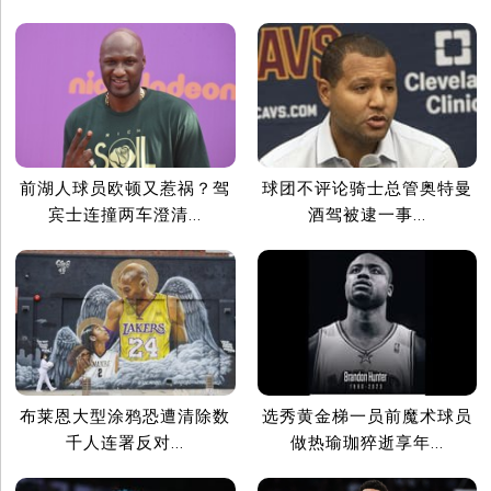
前湖人球员欧顿又惹祸？驾
球团不评论骑士总管奥特曼
宾士连撞两车澄清...
酒驾被逮一事...
布莱恩大型涂鸦恐遭清除数
选秀黄金梯一员前魔术球员
千人连署反对...
做热瑜珈猝逝享年...