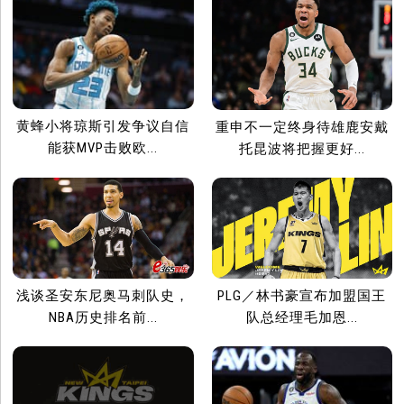
黄蜂小将琼斯引发争议自信
重申不一定终身待雄鹿安戴
能获MVP击败欧...
托昆波将把握更好...
浅谈圣安东尼奥马刺队史，
PLG／林书豪宣布加盟国王
NBA历史排名前...
队总经理毛加恩...