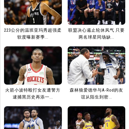
223公分的温班亚玛秀超强柔
联盟决心遏止轮休风气 只要
软度曝新赛季...
两名球星同场缺...
火箭小波特殴打女友遭警方
森林狼爱德华与A-Rod的友
逮捕黑历史再添一...
谊从陌生到密...