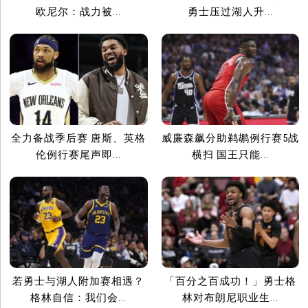
欧尼尔：战力被...
勇士压过湖人升...
全力备战季后赛 唐斯、英格
威廉森飙分助鹈鹕例行赛5战
伦例行赛尾声即...
横扫 国王只能...
若勇士与湖人附加赛相遇？
「百分之百成功！」勇士格
格林自信：我们会...
林对布朗尼职业生...