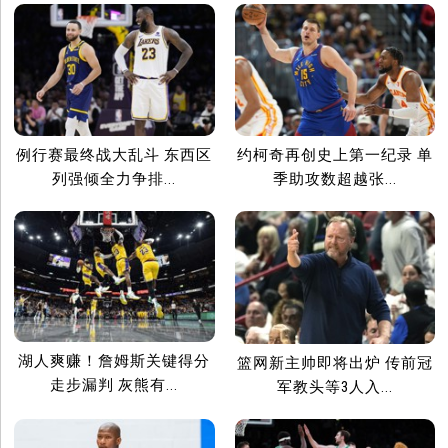
例行赛最终战大乱斗 东西区
约柯奇再创史上第一纪录 单
列强倾全力争排...
季助攻数超越张...
湖人爽赚！詹姆斯关键得分
篮网新主帅即将出炉 传前冠
走步漏判 灰熊有...
军教头等3人入...