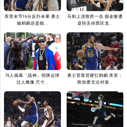
库里末节16分反扑未果 勇士
马刺上演致胜一击 掘金惨遭
输鹈鹕还是能...
逆转丢掉西区龙...
76人揭幕「战神」招牌运球
勇士背靠背硬扛鹈鹕 库里：
过人雕像 尺寸...
附加赛无论对谁...