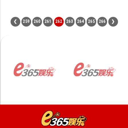
259
260
261
262
263
264
265
266