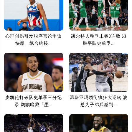
心理创伤引发脱序言论争议
凯尔特人整季未吞3连败 63
快船一纸合约接...
胜平队史单季...
麦凯伦打破队史单季三分纪
温班亚玛领衔疯狂大逆转 波
录 鹈鹕暗藏「墨...
总为子弟兵感到...