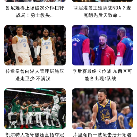
鲁尼难得上场破20分钟扭转
两届灌篮王难挑战NBA？麦
战局！勇士教头...
克朗先后天致命...
传詹皇曾向湖人管理层施压
季后赛最终卡位战 东西区可
送走卫少 不满汉...
能各出现4队战...
凯尔特人攻守碾压直指夺冠
库里领衔一波流击溃开拓者