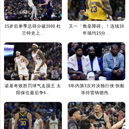
35岁后单季总得分破2000 杜
又一「詹皇障碍」！连续20
兰特史上...
年场均25分 ...
诺基奇致胜罚球气走国王 太
5年内第3次对决独行侠 快船
阳保住最后争6...
等待雷纳德伤...