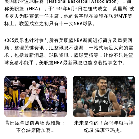
美国职业篮球联赛（National Basketball Association），简
称美职篮（NBA），于1946年6月6日在纽约成立，莫里斯-波
多罗夫为联赛第一任主席，他的名字现在被印在联盟MVP奖
杯上。联盟成立之初只有十一支NBA球队。
e365娱乐也针对参与所有美职篮NBA新闻进行简介及重要回
顾，整理关键资讯，汇整讯息不遗漏，一站式满足大家的需
求，包括最新消息、球队资讯，篮球竞猜等，让你不只是篮
球竞猜小能手，美职篮NBA最新讯息也能瞭若指掌之中。
背部痉挛提前离场 戴维斯：
未来是你的！菜鸟年就写神
不会缺席附加赛...
纪录 温班亚玛史...