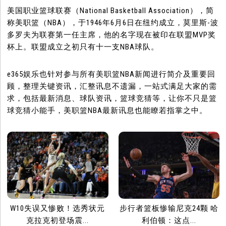
美国职业篮球联赛（National Basketball Association），简
称美职篮（NBA），于1946年6月6日在纽约成立，莫里斯-波
多罗夫为联赛第一任主席，他的名字现在被印在联盟MVP奖
杯上。联盟成立之初只有十一支NBA球队。
e365娱乐也针对参与所有美职篮NBA新闻进行简介及重要回
顾，整理关键资讯，汇整讯息不遗漏，一站式满足大家的需
求，包括最新消息、球队资讯，篮球竞猜等，让你不只是篮
球竞猜小能手，美职篮NBA最新讯息也能瞭若指掌之中。
W10失误又惨败！选秀状元
步行者篮板惨输尼克24颗 哈
克拉克初登场震...
利伯顿：这点...