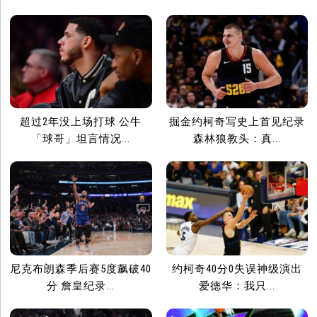
超过2年没上场打球 公牛
掘金约柯奇写史上首见纪录
「球哥」坦言情况...
森林狼教头：真...
尼克布朗森季后赛5度飙破40
约柯奇40分0失误神级演出
分 詹皇纪录...
爱德华：我只...