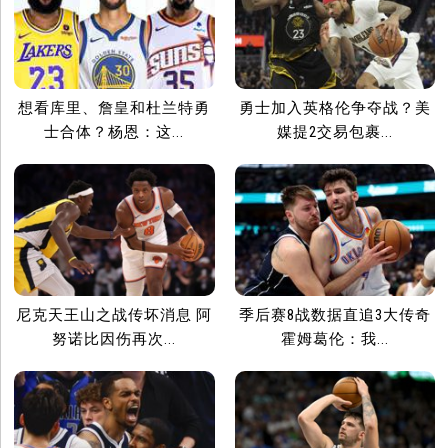
想看库里、詹皇和杜兰特勇
勇士加入英格伦争夺战？美
士合体？杨恩：这...
媒提2交易包裹...
尼克天王山之战传坏消息 阿
季后赛8战数据直追3大传奇
努诺比因伤再次...
霍姆葛伦：我...