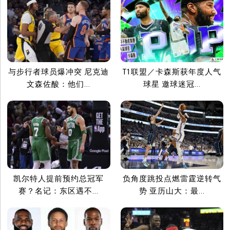
与步行者球员爆冲突 尼克迪
T1联盟／卡森斯获年度人气
文森佐酸：他们...
球星 邀球迷冠...
凯尔特人提前预约总冠军
负角度跳投点燃雷霆逆转气
赛？名记：东区遇不...
势 亚历山大：最...