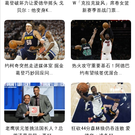
葛登破坏力让爱德华摇头 戈
W「克拉克旋风」席卷女篮
贝尔：他变身K...
新赛季首战门票...
约柯奇突然走进媒体室 掘金
热火攻守重要基石！阿德巴
葛登巧妙回应问...
约有望续签优渥合...
老鹰状元签挑法国长人？总
狂砍44分森林狼仍吞连败 爱