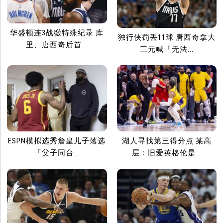
华盛顿连3战缴特殊纪录 库
独行侠罚丢11球 唐西奇拿大
里、唐西奇后首...
三元喊「无法...
ESPN模拟选秀詹皇儿子落选
湖人寻找第三得分点 某高
「父子同台...
层：旧爱英格伦是...