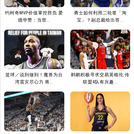
约柯奇MVP价值掌控胜负 爱
勇士如何利用二轮签「淘
德华赞：当世...
宝」？副总裁给出答...
篮球／说到做到！魔兽为台
鹈鹕积极寻求交易英格伦 传
湾震灾尽心力 将...
联盟4队有兴趣...