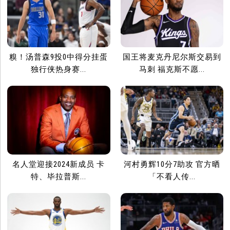
糗！汤普森9投0中得分挂蛋
国王将麦克丹尼尔斯交易到
独行侠热身赛...
马刺 福克斯不愿...
名人堂迎接2024新成员 卡
河村勇辉10分7助攻 官方晒
特、毕拉普斯...
「不看人传...