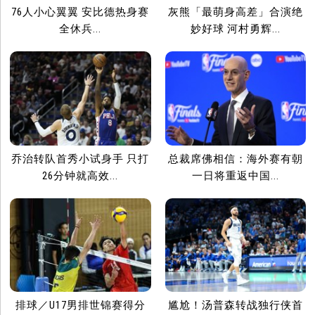
76人小心翼翼 安比德热身赛
灰熊「最萌身高差」合演绝
全休兵...
妙好球 河村勇辉...
乔治转队首秀小试身手 只打
总裁席佛相信：海外赛有朝
26分钟就高效...
一日将重返中国...
排球／U17男排世锦赛得分
尴尬！汤普森转战独行侠首