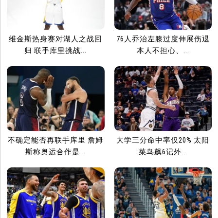
维金斯热身赛对湖人之战回
76人乔治左膝过度伸展伤退
归 联手库里挑战...
本人不担心、...
不确定能否再联手库里 詹姆
大学三分命中率仅20% 太阳
斯称奥运合作是...
菜鸟飙6记外...