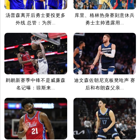
汤普森离开后勇士要投更多
库里、格林热身赛刻意休兵
外线 总管：为所...
勇士主帅透露用...
鹈鹕新赛季中锋不是威廉森
迪文森佐朝尼克板凳呛声 赛
名记曝：琼斯来...
后和布朗森父亲...