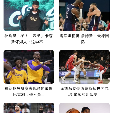
补詹皇儿子！「表弟」卡森
搭库里征奥 詹姆斯：最棒回
斯评湖人：这季不...
忆...
布朗尼热身赛表现联盟最惨
库兹马晃倒西蒙斯却投面包
巴克利：他不是...
球 崔永熙让队友...