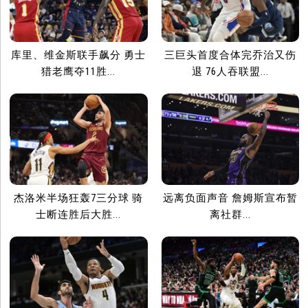
库里、维金斯联手飙分 勇士
三巨头首度合体完乔治又伤
猎老鹰夺11胜...
退 76人吞联盟...
杰洛米半场狂轰7三分球 骑
远离负面声音 詹姆斯宣布暂
士断连胜后大胜...
离社群...