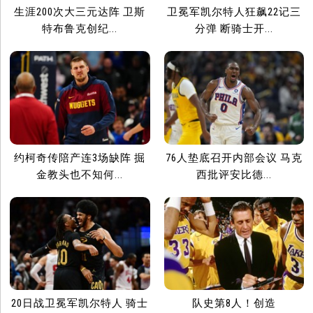
生涯200次大三元达阵 卫斯
卫冕军凯尔特人狂飙22记三
特布鲁克创纪...
分弹 断骑士开...
约柯奇传陪产连3场缺阵 掘
76人垫底召开内部会议 马克
金教头也不知何...
西批评安比德...
20日战卫冕军凯尔特人 骑士
队史第8人！创造