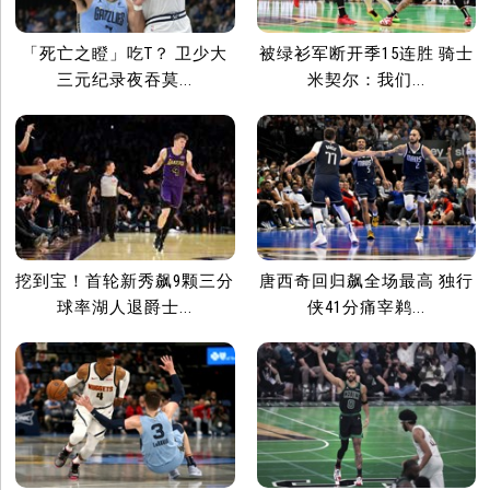
「死亡之瞪」吃T？ 卫少大
被绿衫军断开季15连胜 骑士
三元纪录夜吞莫...
米契尔：我们...
挖到宝！首轮新秀飙9颗三分
唐西奇回归飙全场最高 独行
球率湖人退爵士...
侠41分痛宰鹈...