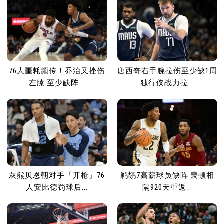
76人噩耗频传！乔治又挫伤
唐西奇右手腕拉伤至少缺1周
左膝 至少缺阵...
独行侠战力拉...
灰熊贝恩朝对手「开枪」76
鹈鹕7高薪球员缺阵 裴顿相
人安比德罚球后...
隔920天重返...