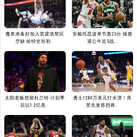
魔兽准备好加入雷霆填禁区
安戴托昆波单节轰25分 雄鹿
空缺 哈特史坦初...
退公牛近5战...
太阳老板想留杜兰特 计划季
勇士1280万美元打水漂！库
后以1.2亿美...
里先发搭挡将...