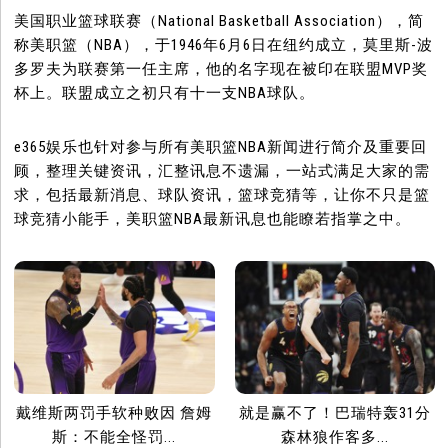
美国职业篮球联赛（National Basketball Association），简
称美职篮（NBA），于1946年6月6日在纽约成立，莫里斯-波
多罗夫为联赛第一任主席，他的名字现在被印在联盟MVP奖
杯上。联盟成立之初只有十一支NBA球队。
e365娱乐也针对参与所有美职篮NBA新闻进行简介及重要回
顾，整理关键资讯，汇整讯息不遗漏，一站式满足大家的需
求，包括最新消息、球队资讯，篮球竞猜等，让你不只是篮
球竞猜小能手，美职篮NBA最新讯息也能瞭若指掌之中。
戴维斯两罚手软种败因 詹姆
就是赢不了！巴瑞特轰31分
斯：不能全怪罚...
森林狼作客多...