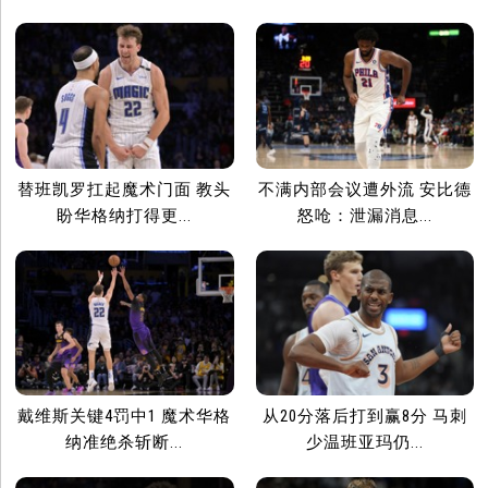
替班凯罗扛起魔术门面 教头
不满内部会议遭外流 安比德
盼华格纳打得更...
怒呛：泄漏消息...
戴维斯关键4罚中1 魔术华格
从20分落后打到赢8分 马刺
纳准绝杀斩断...
少温班亚玛仍...