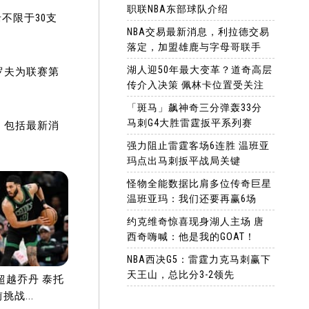
职联NBA东部球队介绍
他足球竞猜
不限于30支
NBA交易最新消息，利拉德交易
落定，加盟雄鹿与字母哥联手
湖人迎50年最大变革？道奇高层
波多罗夫为联赛第
传介入决策 佩林卡位置受关注
「斑马」飙神奇三分弹轰33分
马刺G4大胜雷霆扳平系列赛
，包括最新消
强力阻止雷霆客场6连胜 温班亚
玛点出马刺扳平战局关键
怪物全能数据比肩多位传奇巨星
温班亚玛：我们还要再赢6场
约克维奇惊喜现身湖人主场 唐
西奇嗨喊：他是我的GOAT！
​NBA西决G5：雷霆力克马刺赢下
天王山，总比分3-2领先
超越乔丹 泰托
挑战...