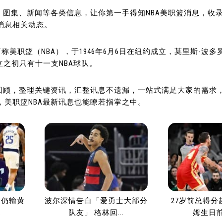
其
频、图集、新闻等各类信息，让你第一手得知NBA美职篮消息，收录
消息相关动态。
ation），简称美职篮（NBA），于1946年6月6日在纽约成立，莫里斯-
立之初只有十一支NBA球队。
重要回顾，整理关键资讯，汇整讯息不遗漏，一站式满足大家的需求
美职篮NBA最新讯息也能瞭若指掌之中。
录仍输黄
波尔深情告白「爱勇士大部分
27岁前总得分
.
队友」 格林回...
姆生日前