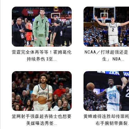
雷霆完全体再等等！霍姆葛伦
NCAA／打球超强还
持续养伤 3至...
生」 NBA...
篮网射手强森超夯骑士也想要
黄蜂难得连胜却传噩
美媒曝选秀签...
右手腕韧带撕裂..