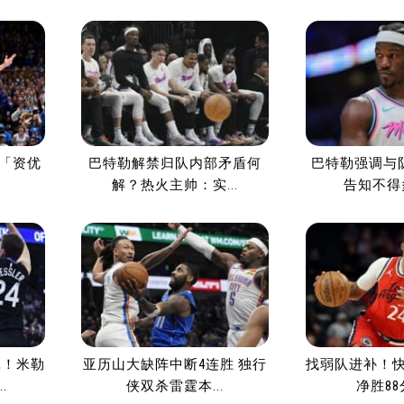
是「资优
巴特勒解禁归队内部矛盾何
巴特勒强调与
解？热火主帅：实...
告知不得多
耗！米勒
亚历山大缺阵中断4连胜 独行
找弱队进补！
.
侠双杀雷霆本...
净胜88分