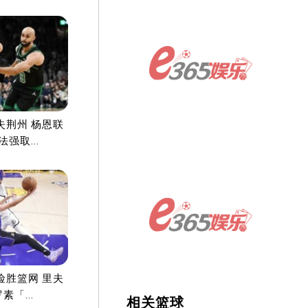
失荆州 杨恩联
强取...
险胜篮网 里夫
素「...
相关篮球