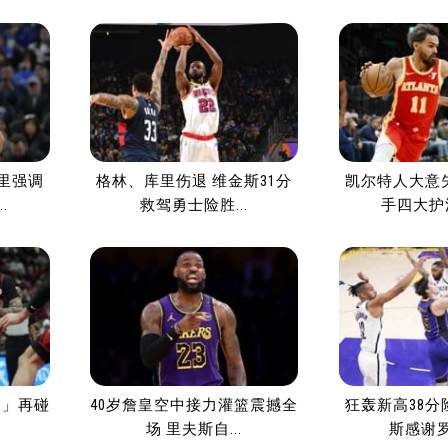
里强调
格林、库里伤退 维金斯31分
凯尔特人大意
.
救驾勇士险胜...
手四大护法
弟」再碰
40岁詹皇空中接力灌篮震撼全
狂轰新高38分
场 里夫斯自...
斯感谢罗