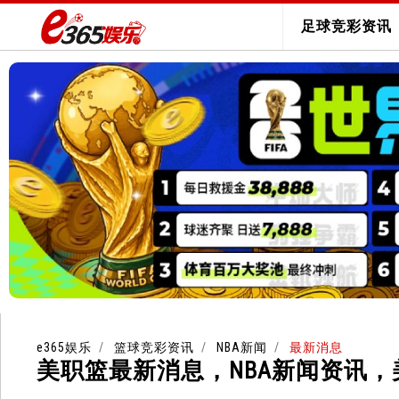
足球竞彩资讯
e365娱乐
篮球竞彩资讯
NBA新闻
最新消息
美职篮最新消息，NBA新闻资讯