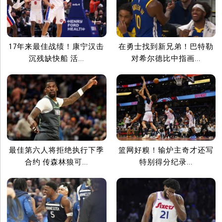
17年来最佳战绩！康宁汉击
在勇士找到新兄弟！巴特勒
沉残缺快船 活...
对希尔德比中指画...
最佳第六人将拒绝执行下季
篮网好糗！输炉主奇才还写
合约 传森林狼可...
特别得分纪录...