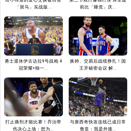
给小球迷的爱心交换被转卖
第三节就打爆独行侠 库里提
「斑马」实战版...
前比「睡觉」庆...
勇士退休伊古达拉9号战袍 4
换帅、交易后战绩挣扎！国
冠荣耀+独一...
王开秘密会议 解...
打止痛剂才能比赛！乔治带
与唐西奇快攻连线已成日常
伤决心上场：想为...
詹皇：我是外接...