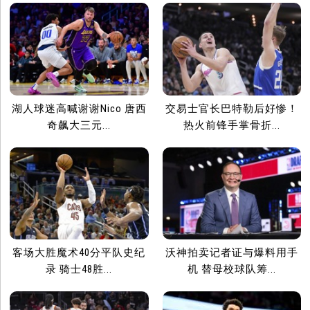
湖人球迷高喊谢谢Nico 唐西
交易士官长巴特勒后好惨！
奇飙大三元...
热火前锋手掌骨折...
客场大胜魔术40分平队史纪
沃神拍卖记者证与爆料用手
录 骑士48胜...
机 替母校球队筹...