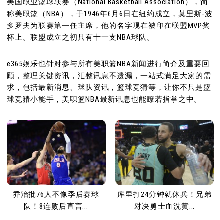
美国职业篮球联赛（National Basketball Association），简
称美职篮（NBA），于1946年6月6日在纽约成立，莫里斯-波
多罗夫为联赛第一任主席，他的名字现在被印在联盟MVP奖
杯上。联盟成立之初只有十一支NBA球队。
e365娱乐也针对参与所有美职篮NBA新闻进行简介及重要回
顾，整理关键资讯，汇整讯息不遗漏，一站式满足大家的需
求，包括最新消息、球队资讯，篮球竞猜等，让你不只是篮
球竞猜小能手，美职篮NBA最新讯息也能瞭若指掌之中。
乔治批76人不像季后赛球
库里打24分钟就休兵！兄弟
队！8连败后直言...
对决勇士血洗黄...