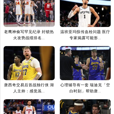
老鹰神偷写罕见纪录 封锁热
温班亚玛惊传血栓问题 医疗
火攻势战绩排名...
专家揭露可能形...
唐西奇交易后首战独行侠 湖
心理辅导有一套 瑞迪克「空
人主帅：感觉虽...
白时刻」帮助唐...