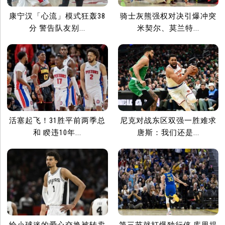
康宁汉「心流」模式狂轰38
骑士灰熊强权对决引爆冲突
分 警告队友别...
米契尔、莫兰特...
活塞起飞！31胜平前两季总
尼克对战东区双强一胜难求
和 睽违10年...
唐斯：我们还是...