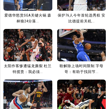
爱德华怒赏SGA关键火锅 森
保护76人今年首轮选秀权 安
林狼24分落...
比德提前关机...
太阳作客惨遭猛龙撕裂 杜兰
盼解除上场时间限制 字母
特揽责：我必须...
哥：有助于找回节...