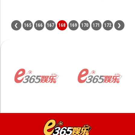
165
166
167
168
169
170
171
172