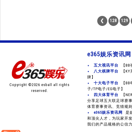
128
129
e365娱乐资讯网
五大视讯平台
【BB
八大棋牌平台
【
K
牌】
十大电子平台
【BB
Copyright ©2026 esball all rights
子/TP电子/EG电子】
reserved.
四大体育平台
【NE
分享足球五大联足球赛事
体育赛事资讯、竞猜规
e365娱乐资讯网
是
和顶尖人才，为玩家开
我们的产品规格的公信