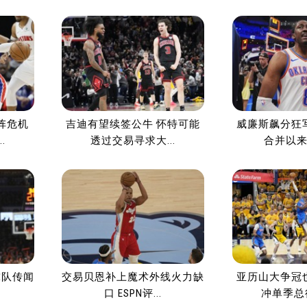
阵危机
吉迪有望续签公牛 怀特可能
威廉斯飙分狂
.
透过交易寻求大...
合并以来第
球队传闻
交易贝恩补上魔术外线火力缺
亚历山大争冠
口 ESPN评...
冲单季总得