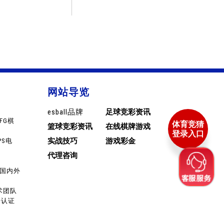
网站导览
esball品牌
足球竞彩资讯
FG棋
体育竞猜
篮球竞彩资讯
在线棋牌游戏
登录入口
世界杯
足
实战技巧
游戏彩金
PS电
足球资
最新消
游戏介
NBA
BB
球
代理咨询
讯
息
绍
新
棋
世
国内外
闻
牌
界
术团队
来认证
杯
NBA交
NBA竞