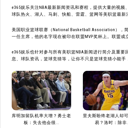
e365娱乐关注NBA最新新闻资讯和赛程，提供大量的视
球队热火、湖人、马刺、快船、雷霆、篮网等美职篮最新
美国职业篮球联赛（National Basketball Associ
一任主席，他的名字现在被印在联盟MVP奖杯上。联盟成
e365娱乐也针对参与所有美职篮NBA新闻进行简介及
息、球队资讯，篮球竞猜等，让你不只是篮球竞猜小能手，
库明加留队机率大增？勇士老
里夫斯盼终老湖人却
板：失去他会很...
易？洛时：除非..