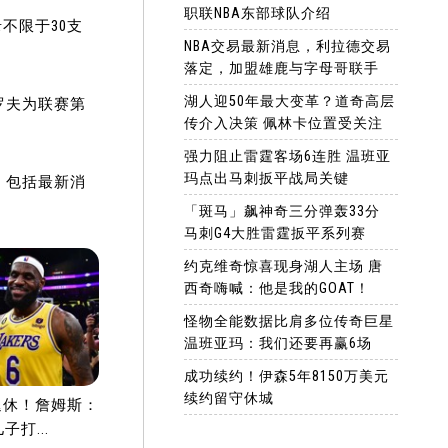
职联NBA东部球队介绍
他足球竞猜
不限于30支
NBA交易最新消息，利拉德交易
落定，加盟雄鹿与字母哥联手
湖人迎50年最大变革？道奇高层
波多罗夫为联赛第
传介入决策 佩林卡位置受关注
强力阻止雷霆客场6连胜 温班亚
玛点出马刺扳平战局关键
，包括最新消
「斑马」飙神奇三分弹轰33分
马刺G4大胜雷霆扳平系列赛
约克维奇惊喜现身湖人主场 唐
西奇嗨喊：他是我的GOAT！
怪物全能数据比肩多位传奇巨星
温班亚玛：我们还要再赢6场
成功续约！伊森5年8150万美元
续约留守休城
退休！詹姆斯：
子打...