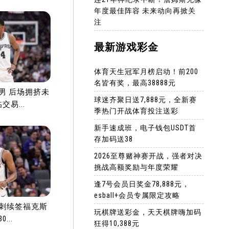
年度最佳阵容 未来动向再掀关
注
最新游戏彩金
体育天生冠军月榜启动！前200
名皆有奖，最高38888元
男 后场拥挤未
球迷齐聚日送7,888元，全新赛
交易...
季热门开战体育投注送彩
新手速成班，电子钱包USDT首
存加码送38
2026至尊赌神赛开战，强者对决
挑战高额奖励与年度荣耀
逢7号会员日奖金78,888元，
esball+会员专属限定攻略
！马刺续签福克斯
玩棋牌送彩金，天天棋牌嗨加码
0...
狂得10,388元