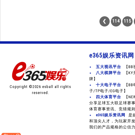
114
115
e365娱乐资讯网
五大视讯平台
【BB
八大棋牌平台
【
K
牌】
十大电子平台
【BB
Copyright ©2026 esball all rights
子/TP电子/EG电子】
reserved.
四大体育平台
【NE
分享足球五大联足球赛事
体育赛事资讯、竞猜规
e365娱乐资讯网
是
和顶尖人才，为玩家开
我们的产品规格的公信