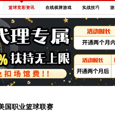
篮球竞彩资讯
在线棋牌游戏
实战技巧
游
NBA新闻
足球世界杯
BB棋牌
最新消息
世界杯足球资讯
游戏介绍
賽
英
NBA交易转会
奥运会足球
球
西
NBA竞猜
球
法
NBA球队
薪
德
NBA球员
新
意
欧
欧
欧
，美国职业篮球联赛
世