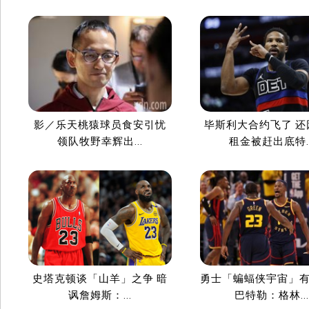
影／乐天桃猿球员食安引忧
毕斯利大合约飞了 还
领队牧野幸辉出...
租金被赶出底特..
史塔克顿谈「山羊」之争 暗
勇士「蝙蝠侠宇宙」
讽詹姆斯：...
巴特勒：格林...