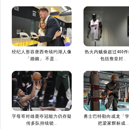
经纪人形容唐西奇续约湖人像
热火内贼偷超过400
「婚姻」 不是...
包括詹皇封...
字母哥对雄鹿夺冠能力仍存疑
勇士巴特勒向成龙「
传多队持续锁...
把梁家辉标成...