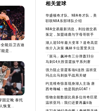
相关篮球
华盛顿奇才队、NBA奇才队，美
职联NBA东部球队介绍
NBA交易最新消息，利拉德交易
落定，加盟雄鹿与字母哥联手
湖人迎50年最大变革？道奇高层
牛全能后卫吉迪
传介入决策 佩林卡位置受关注
能是...
「斑马」飙神奇三分弹轰33分
马刺G4大胜雷霆扳平系列赛
强力阻止雷霆客场6连胜 温班亚
玛点出马刺扳平战局关键
约克维奇惊喜现身湖人主场 唐
西奇嗨喊：他是我的GOAT！
怪物全能数据比肩多位传奇巨星
穿固定靴 泰托
温班亚玛：我们还要再赢6场
恢复...
连21年神纪录中断！詹姆斯无缘