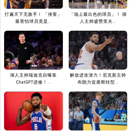
打遍天下无敌手！ 「侠客」
「场上最出色的球员」！ 湖
最害怕球员竟是...
人主帅盛赞里夫...
湖人主帅瑞迪克自曝靠
解放进攻潜力！尼克新主帅
ChatGPT进修！...
布朗力促唐斯转型...