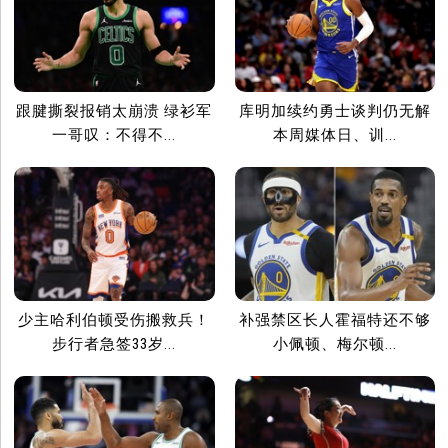
跟腱撕裂报销太崩溃 绿衫军
库明加续约勇士谈判仍无解
一哥叹：不得不...
本周媒体日、训...
少主哈利伯顿受伤搬救兵！
补强禁区长人霍福特还不够
步行者急签33岁...
小佩顿、梅尔顿...