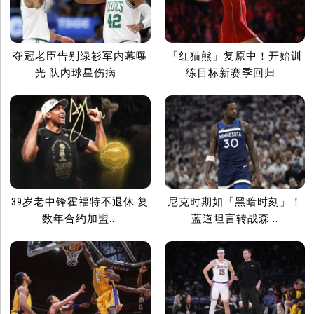
夺冠老臣告别绿衫军内幕曝
「红猫熊」复原中！开始训
光 队内球星伤病...
练目标新赛季回归...
39岁老中锋霍福特不退休 复
尼克时期如「黑暗时刻」！
数年合约加盟...
蓝道坦言转战森...