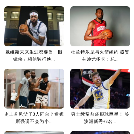
戴维斯未来生涯都要当「眼
杜兰特乐见与火箭续约 盛赞
镜侠」相信独行侠...
主帅尤多卡：总...
史上首见父子3人同台？詹姆
勇士续留前袋棍球巨星！ 签
斯强调不会为小...
澳洲新秀+3名...