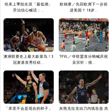
坦承上季陷生涯「最低潮」
欧锦赛／先回欧洲下一步前
乔治信心喊话：...
进美国？ 18岁...
澳洲联赛史上最大龄菜鸟！3
TPVL／夺联盟首分呐喊庆祝
冠麦基首秀狂砍...
吴宗轩：很...
「库里不会是现在的样子」
灰熊克拉克动刀内线告急 杰