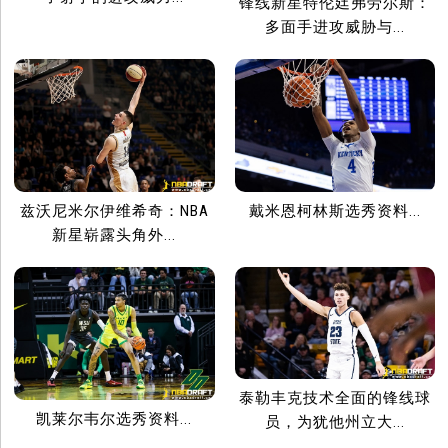
锋线新星特伦廷弗劳尔斯：
多面手进攻威胁与...
兹沃尼米尔伊维希奇：NBA
戴米恩柯林斯选秀资料...
新星崭露头角外...
泰勒丰克技术全面的锋线球
凯莱尔韦尔选秀资料...
员，为犹他州立大...