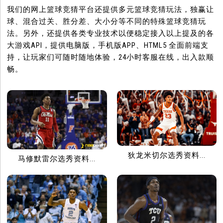
我们的网上篮球竞猜平台还提供多元篮球竞猜玩法，独赢让
球、混合过关、胜分差、大小分等不同的特殊篮球竞猜玩
法。另外，还提供各类专业技术以便稳定接入以上提及的各
大游戏API，提供电脑版，手机版APP、HTML5 全面前端支
持，让玩家们可随时随地体验，24小时客服在线，出入款顺
畅。
狄龙米切尔选秀资料...
马修默雷尔选秀资料...