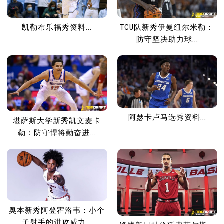
凯勒布乐福秀资料...
TCU队新秀伊曼纽尔米勒：
防守坚决助力球...
阿瑟卡卢马选秀资料...
堪萨斯大学新秀凯文麦卡
勒：防守悍将勤奋进...
奥本新秀阿登霍洛韦：小个
子射手的进攻威力...