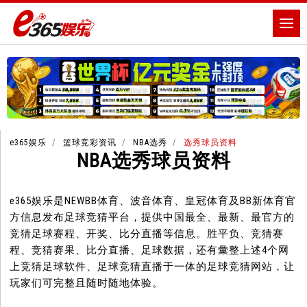
e365娱乐
篮球竞彩资讯
NBA选秀
选秀球员资料
NBA选秀球员资料
e365娱乐是NEWBB体育、波音体育、皇冠体育及BB新体育官
方信息发布足球竞猜平台，提供中国最全、最新、最官方的
竞猜足球赛程、开奖、比分直播等信息。胜平负、竞猜赛
程、竞猜赛果、比分直播、足球数据，还有彙整上述4个网
上竞猜足球软件、足球竞猜直播于一体的足球竞猜网站，让
玩家们可完整且随时随地体验。