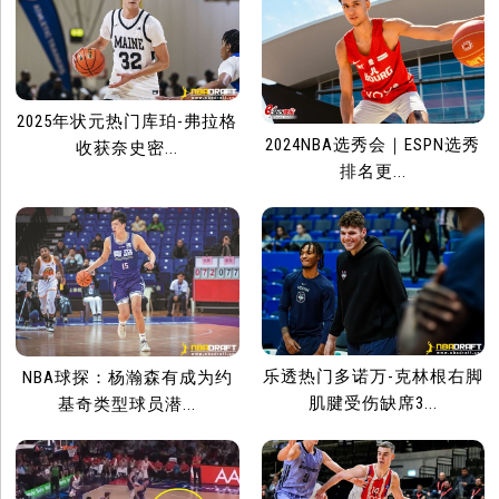
2025年状元热门库珀-弗拉格
2024NBA选秀会｜ESPN选秀
收获奈史密...
排名更...
乐透热门多诺万-克林根右脚
NBA球探：杨瀚森有成为约
肌腱受伤缺席3...
基奇类型球员潜...