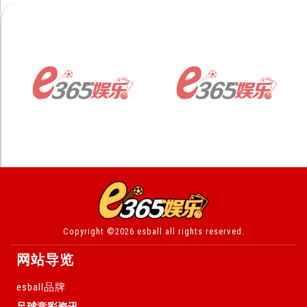
Copyright ©2026 esball all rights reserved.
网站导览
esball品牌