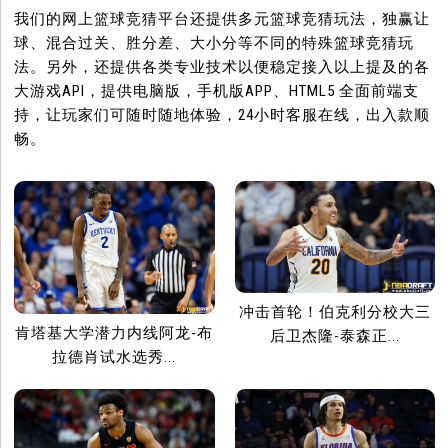
我们的网上篮球竞猜平台还提供多元篮球竞猜玩法，独赢让
球、混合过关、胜分差、大小分等不同的特殊篮球竞猜玩
法。另外，还提供各类专业技术以便稳定接入以上提及的各
大游戏API，提供电脑版，手机版APP、HTML5 全面前端支
持，让玩家们可随时随地体验，24小时客服在线，出入款顺
畅。
冲击首轮！伯克利分校大三
肯塔基大学潜力内线阿龙-布
后卫杰隆-泰森正...
拉德肖试水选秀...