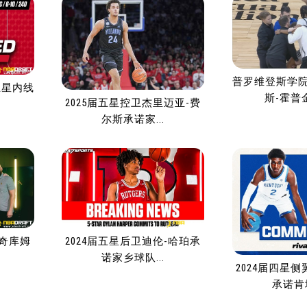
普罗维登斯学
五星内线
斯-霍普金
2025届五星控卫杰里迈亚-费
尔斯承诺家...
埃奇库姆
2024届五星后卫迪伦-哈珀承
诺家乡球队...
2024届四星
承诺肯塔