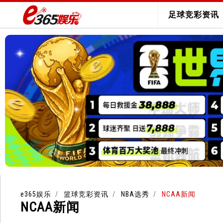
足球竞彩资讯
e365娱乐
篮球竞彩资讯
NBA选秀
NCAA新闻
NCAA新闻