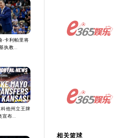
翰-卡利帕里将
执教...
达科他州立王牌
宣布...
相关篮球