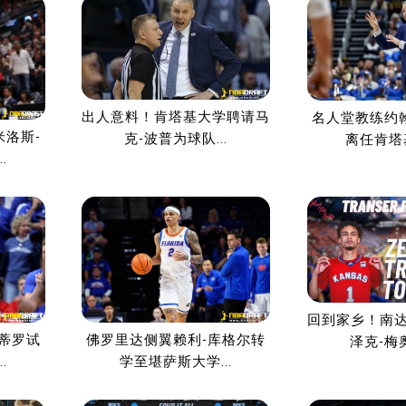
出人意料！肯塔基大学聘请马
名人堂教练约
洛斯-
克-波普为球队...
离任肯塔基
.
回到家乡！南
佛罗里达侧翼赖利-库格尔转
蒂罗试
泽克-梅奥
学至堪萨斯大学...
.