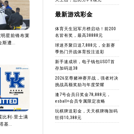
最新游戏彩金
体育天生冠军月榜启动！前200
院明星前锋布莱
名皆有奖，最高38888元
斯遭...
球迷齐聚日送7,888元，全新赛
季热门开战体育投注送彩
新手速成班，电子钱包USDT首
存加码送38
2026至尊赌神赛开战，强者对决
挑战高额奖励与年度荣耀
逢7号会员日奖金78,888元，
esball+会员专属限定攻略
玩棋牌送彩金，天天棋牌嗨加码
侧翼比利-里士满
狂得10,388元
基...