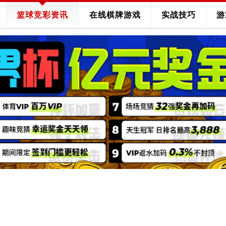
篮球竞彩资讯
在线棋牌游戏
实战技巧
游
NBA新闻
足球世界杯
BB棋牌
最新消息
世界杯足球资讯
游戏介绍
賽
英
NBA交易转会
奥运会足球
球
西
NBA竞猜
球
法
NBA球队
薪
德
NBA球员
新
意
欧
欧
欧
世