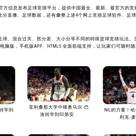
其
新体育官方信息发布足球竞猜平台，提供中国最全、最新、最官方的
比分直播、足球数据，还有彙整上述4个网上竞猜足球软件、足
让球、混合过关、胜分差、大小分等不同的特殊篮球竞猜玩法。
脑版，手机版APP、HTML5 全面前端支持，让玩家们可随时随
亚利桑那大学中锋奥马尔-巴
转学到
NIL的力量！
洛转学到印第安...
利克-麦